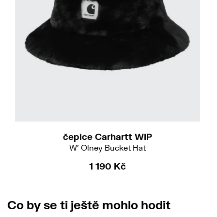
XS-S
čepice Carhartt WIP
W' Olney Bucket Hat
1 190 Kč
Co by se ti ještě mohlo hodit