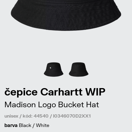
čepice Carhartt WIP
Madison Logo Bucket Hat
unisex / kód: 44540 / I0346070D2XX1
barva
Black / White