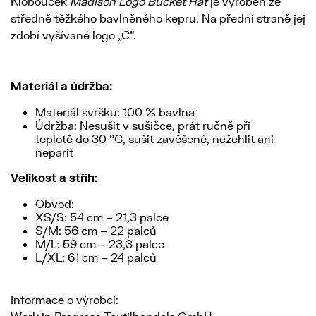
Klobouček
Madison Logo Bucket Hat
je vyroben ze
středně těžkého bavlněného kepru. Na přední straně jej
zdobí vyšívané logo „C“.
Materiál a údržba:
Materiál svršku: 100 % bavlna
Údržba: Nesušit v sušičce, prát ručně při
teplotě do 30 °C, sušit zavěšené, nežehlit ani
neparit
Velikost a střih:
Obvod:
XS/S: 54 cm – 21,3 palce
S/M: 56 cm – 22 palců
M/L: 59 cm – 23,3 palce
L/XL: 61 cm – 24 palců
Informace o výrobci: