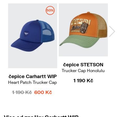
50%
čepice STETSON
Trucker Cap Honolulu
čepice Carhartt WIP
č
1 190 Kč
Heart Patch Trucker Cap
Tru
1 190 Kč
600 Kč