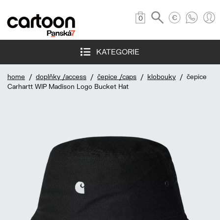
0
KATEGORIE
home
/
doplňky /access
/
čepice /caps
/
klobouky
/ čepice
Carhartt WIP Madison Logo Bucket Hat