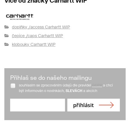
Více od značky Carhartt WIP
doplňky /access Carhartt WIP
čepice /caps Carhartt WIP
klobouky Carhartt WIP
Přihlaš se do našeho mailingu
souhlasím se zpracováním údajů dle pravidel
GDPR
a chci
být informován o novinkách,
SLEVÁCH
a akcích