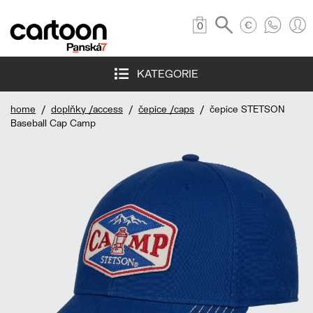
0
KATEGORIE
home
/
doplňky /access
/
čepice /caps
/ čepice STETSON
Baseball Cap Camp