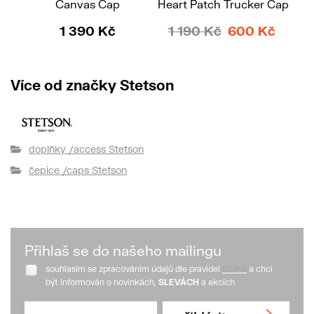
Canvas Cap
Heart Patch Trucker Cap
1 390 Kč
1 190 Kč
600 Kč
Více od značky Stetson
doplňky /access Stetson
čepice /caps Stetson
Přihlaš se do našeho mailingu
souhlasím se zpracováním údajů dle pravidel
GDPR
a chci
být informován o novinkách,
SLEVÁCH
a akcích