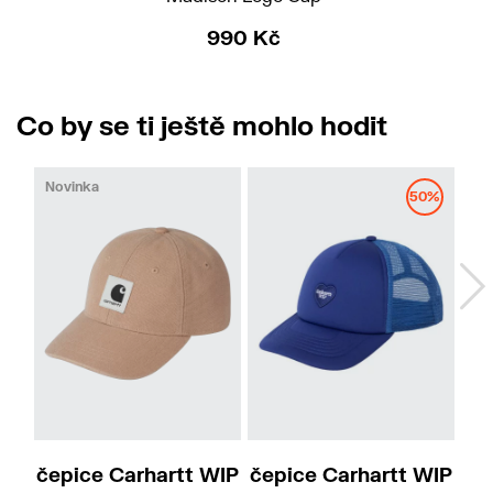
990 Kč
Co by se ti ještě mohlo hodit
Novinka
50%
čepice Carhartt WIP
čepice Carhartt WIP
če