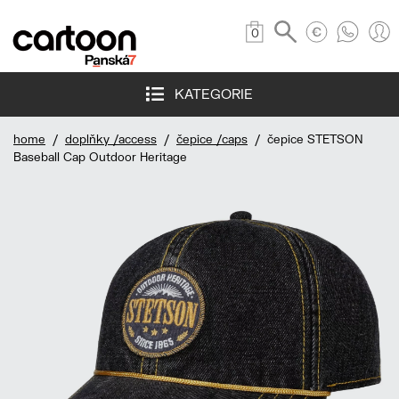
0
KATEGORIE
home
/
doplňky /access
/
čepice /caps
/ čepice STETSON
Baseball Cap Outdoor Heritage