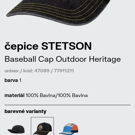
čepice STETSON
Baseball Cap Outdoor Heritage
unisex / kód: 47089 / 77911211
barva
1
materiál
100% Bavlna/100% Bavlna
barevné varianty