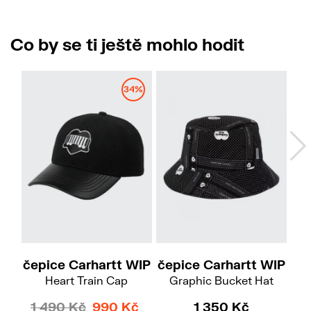
Co by se ti ještě mohlo hodit
34%
S-M
čepice Carhartt WIP
čepice Carhartt WIP
č
Heart Train Cap
Graphic Bucket Hat
1 490 Kč
990 Kč
1 350 Kč