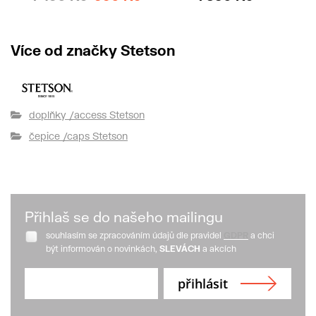
Více od značky Stetson
doplňky /access Stetson
čepice /caps Stetson
Přihlaš se do našeho mailingu
souhlasím se zpracováním údajů dle pravidel
GDPR
a chci
být informován o novinkách,
SLEVÁCH
a akcích