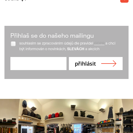
Přihlaš se do našeho mailingu
souhlasím se zpracováním údajů dle pravidel
GDPR
a chci
být informován o novinkách,
SLEVÁCH
a akcích