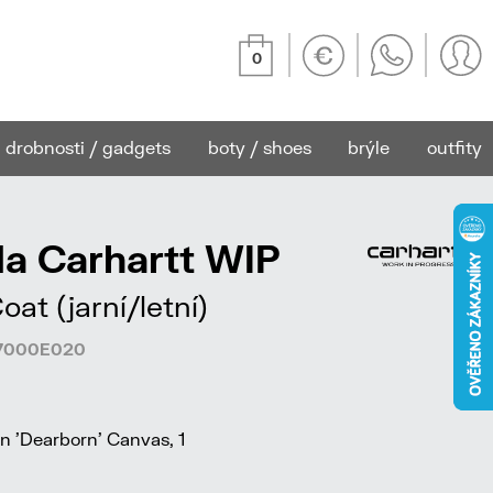
0
drobnosti / gadgets
boty / shoes
brýle
outfity
a Carhartt WIP
at (jarní/letní)
157000E020
 'Dearborn' Canvas, 1