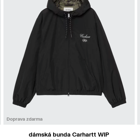
XS
S
M
Doprava zdarma
dámská bunda Carhartt WIP