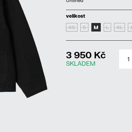
Unlined
velikost
XS
S
M
L
XL
3 950 Kč
SKLADEM