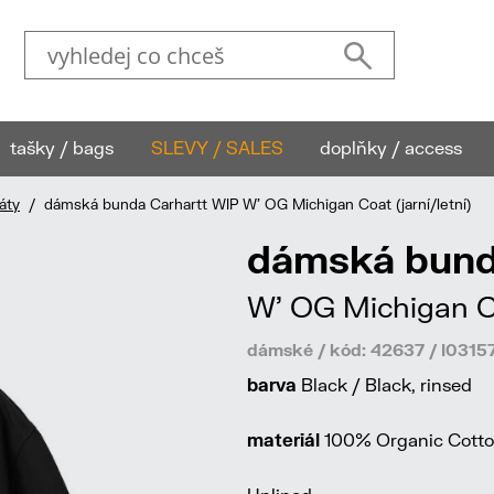
tašky / bags
SLEVY / SALES
doplňky / access
áty
/ dámská bunda Carhartt WIP W' OG Michigan Coat (jarní/letní)
dámská bund
W' OG Michigan Co
dámské / kód: 42637 / I03
barva
Black / Black, rinsed
materiál
100% Organic Cotton