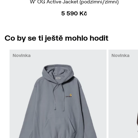
W' OG Active Jacket (podzimní/zimní)
5 590 Kč
Co by se ti ještě mohlo hodit
Novinka
Novinka