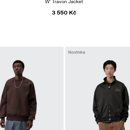
W' Travon Jacket
3 550 Kč
Novinka