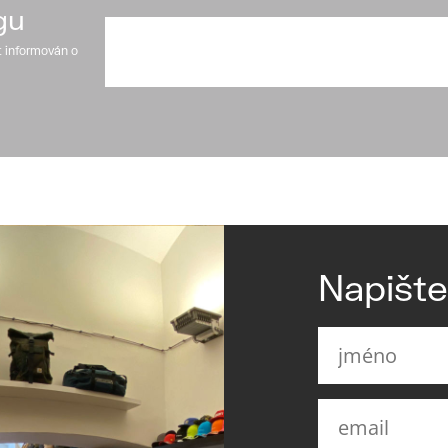
gu
t informován o
Napišt