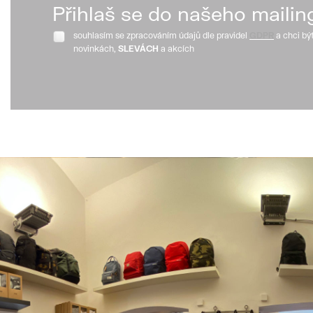
Přihlaš se do našeho mailin
souhlasím se zpracováním údajů dle pravidel
GDPR
a chci bý
novinkách,
SLEVÁCH
a akcích