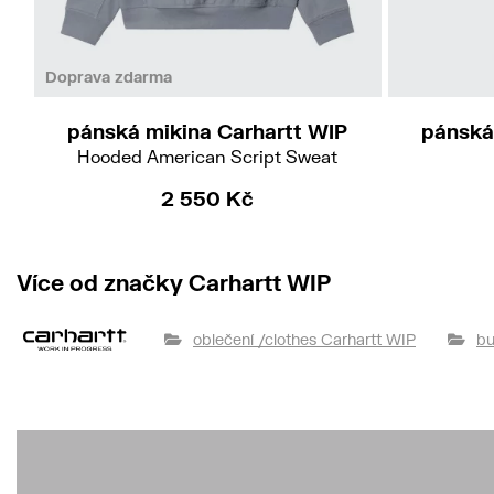
M
L
XL
Doprava zdarma
pánská
pánská mikina Carhartt WIP
Hooded American Script Sweat
2 550 Kč
Více od značky Carhartt WIP
oblečení /clothes Carhartt WIP
bu