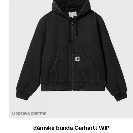
S
M
Doprava zdarma
dámská bunda Carhartt WIP