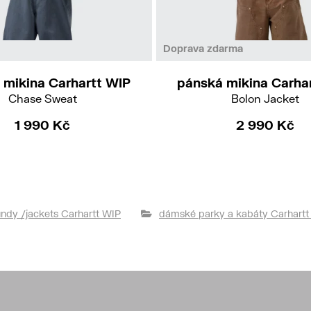
M
L
XL
S
M
Doprava zdarma
 mikina Carhartt WIP
pánská mikina Carha
Chase Sweat
Bolon Jacket
1 990 Kč
2 990 Kč
ndy /jackets Carhartt WIP
dámské parky a kabáty Carhartt