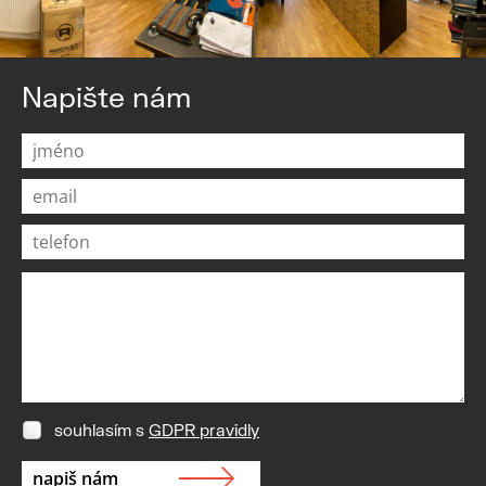
Napište nám
souhlasím s
GDPR pravidly