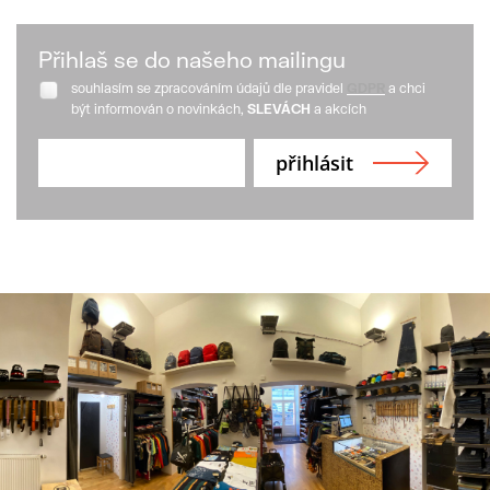
Přihlaš se do našeho mailingu
souhlasím se zpracováním údajů dle pravidel
GDPR
a chci
být informován o novinkách,
SLEVÁCH
a akcích