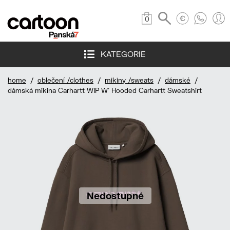
0
KATEGORIE
home
/
oblečení /clothes
/
mikiny /sweats
/
dámské
/
dámská mikina Carhartt WIP W' Hooded Carhartt Sweatshirt
Nedostupné