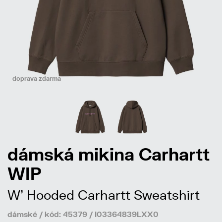
doprava zdarma
dámská mikina Carhartt
WIP
W' Hooded Carhartt Sweatshirt
dámské / kód: 45379 / I03364839LXX0