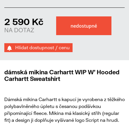
2 590 Kč
NA DOTAZ
Hlídat dostupnost / cenu
dámská mikina Carhartt WIP W' Hooded
Carhartt Sweatshirt
Dámská mikina Carhartt s kapucí je vyrobena z těžkého
polybavlněného úpletu s česanou podšívkou
připomínající fleece. Mikina má klasický střih (regular
fit) a design ji doplňuje vyšívané logo Script na hrudi.