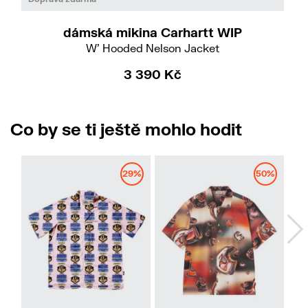
dámská mikina Carhartt WIP
W' Hooded Nelson Jacket
3 390 Kč
Co by se ti ještě mohlo hodit
29%
50%