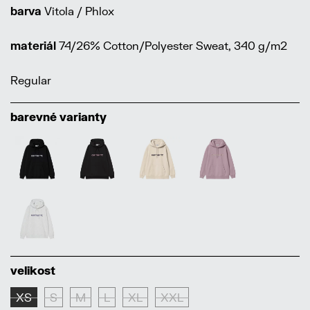
barva
Vitola / Phlox
materiál
74/26% Cotton/Polyester Sweat, 340 g/m2
Regular
barevné varianty
velikost
XS
S
M
L
XL
XXL