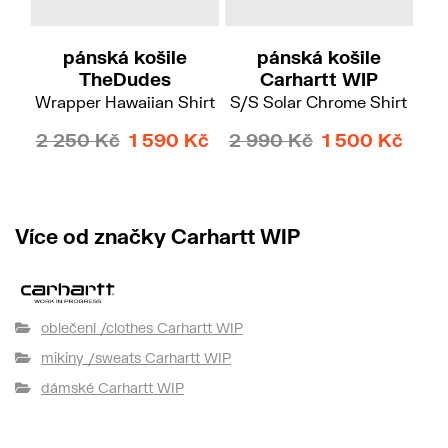
XL
M
L
XL
Do
pánská košile
pánská košile
TheDudes
Carhartt WIP
Wrapper Hawaiian Shirt
S/S Solar Chrome Shirt
2 250 Kč
1 590 Kč
2 990 Kč
1 500 Kč
Více od značky Carhartt WIP
oblečení /clothes Carhartt WIP
mikiny /sweats Carhartt WIP
dámské Carhartt WIP