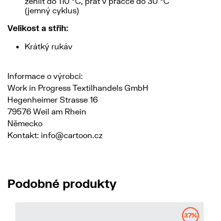
žehlit do 110 °C, prát v pračce do 30 °C
(jemný cyklus)
Velikost a střih:
Krátký rukáv
Informace o výrobci:
Work in Progress Textilhandels GmbH
Hegenheimer Strasse 16
79576 Weil am Rhein
Německo
Kontakt: info@cartoon.cz
Podobné produkty
37%