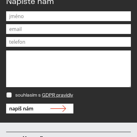
Napište nám
souhlasím s
GDPR pravidly