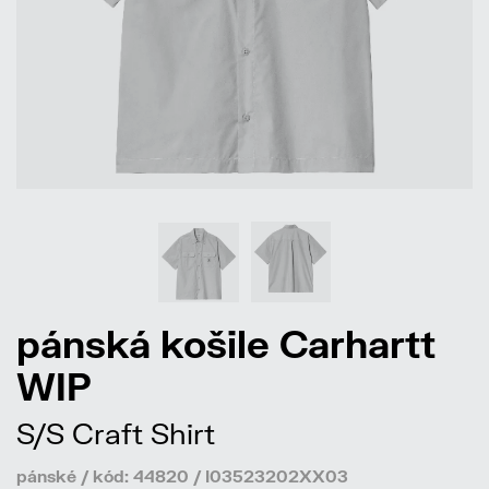
pánská košile Carhartt
WIP
S/S Craft Shirt
pánské / kód: 44820 / I03523202XX03