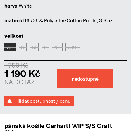
barva
White
materiál
65/35% Polyester/Cotton Poplin, 3.8 oz
velikost
XS
S
M
L
XL
XXL
1 750 Kč
1 190 Kč
NA DOTAZ
Hlídat dostupnost / cenu
pánská košile Carhartt WIP S/S Craft