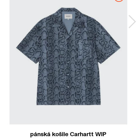
M
L
pánská košile Carhartt WIP