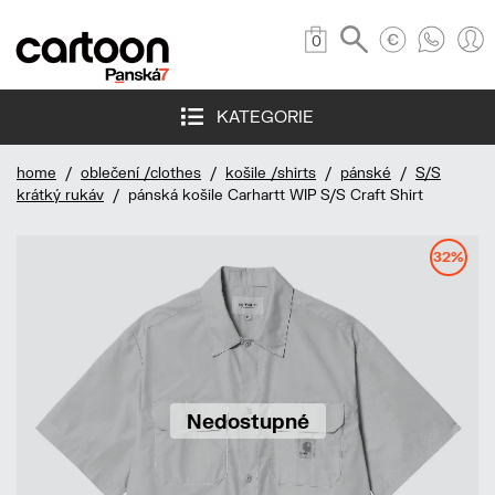
0
KATEGORIE
home
/
oblečení /clothes
/
košile /shirts
/
pánské
/
S/S
krátký rukáv
/ pánská košile Carhartt WIP S/S Craft Shirt
32%
Nedostupné