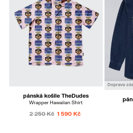
XL
Doprava zd
pánská košile TheDudes
pán
Wrapper Hawaiian Shirt
2 250 Kč
1 590 Kč