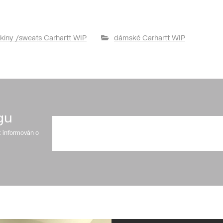
kiny /sweats Carhartt WIP
dámské Carhartt WIP
gu
t informován o