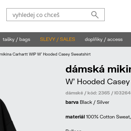
tašky / bags
SLEVY / SALES
doplňky / access
ikina Carhartt WIP W' Hooded Casey Sweatshirt
dámská miki
W' Hooded Casey 
dámské / kód: 2365 / I032
barva
Black / Silver
materiál
100% Cotton Sweat