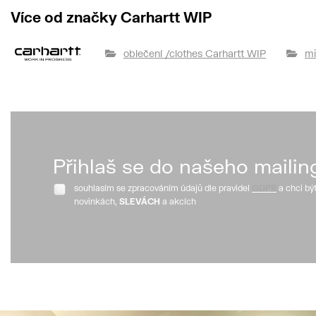
Více od značky Carhartt WIP
oblečení /clothes Carhartt WIP
mi
Přihlaš se do našeho mailin
souhlasím se zpracováním údajů dle pravidel
GDPR
a chci bý
novinkách,
SLEVÁCH
a akcích