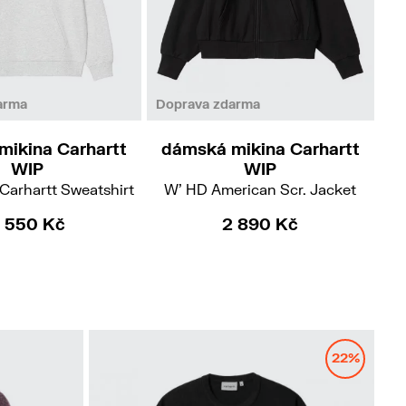
XS
S
arma
Doprava zdarma
mikina Carhartt
dámská mikina Carhartt
d
WIP
WIP
Carhartt Sweatshirt
W' HD American Scr. Jacket
 550 Kč
2 890 Kč
22%