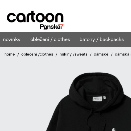
novinky
oblečení / clothes
batohy / backpacks
home
/
oblečení /clothes
/
mikiny /sweats
/
dámské
/ dámská m