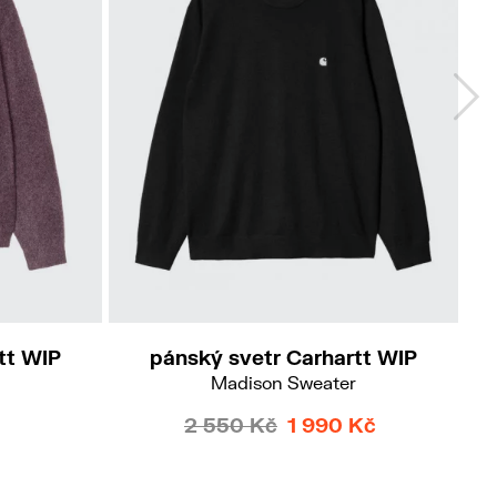
M
L
XL
tt WIP
pánský svetr Carhartt WIP
Madison Sweater
2 550 Kč
1 990 Kč