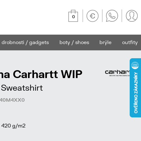
0
drobnosti / gadgets
boty / shoes
brýle
outfity
na Carhartt WIP
Sweatshirt
6440M4XX0
, 420 g/m2