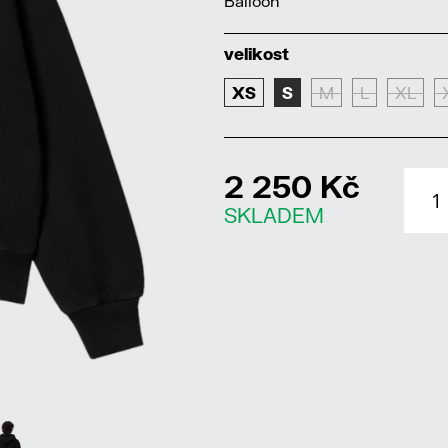
Balloon
velikost
XS
S
M
L
XL
2 250 Kč
SKLADEM