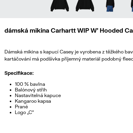
dámská mikina Carhartt WIP W' Hooded Ca
Dámská mikina s kapucí Casey je vyrobena z těžkého bav
kartáčování má podšívka příjemný materiál podobný fleecu
Specifikace:
100 % bavlna
Balónový střih
Nastavitelná kapuce
Kangaroo kapsa
Prané
Logo „C“