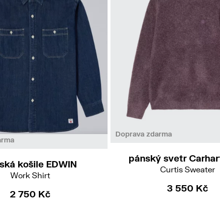
M
L
XL
Doprava zdarma
arma
pánský svetr Carhar
ská košile EDWIN
Curtis Sweater
Work Shirt
3 550 Kč
2 750 Kč