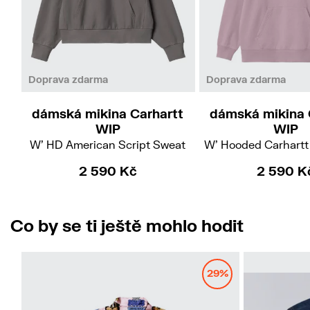
XS
L
Doprava zdarma
Doprava zdarma
dámská mikina Carhartt
dámská mikina 
WIP
WIP
W' HD American Script Sweat
W' Hooded Carhartt
2 590 Kč
2 590 K
Co by se ti ještě mohlo hodit
29%