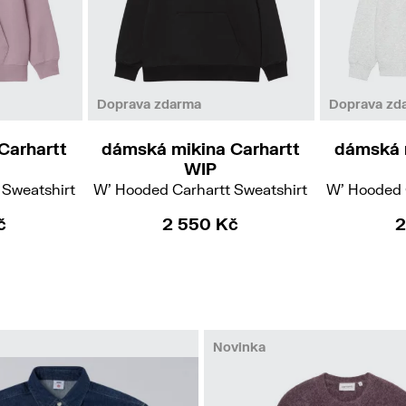
XS
S
M
Doprava zdarma
Doprava zd
Carhartt
dámská mikina Carhartt
dámská 
WIP
 Sweatshirt
W' Hooded Carhartt Sweatshirt
W' Hooded 
č
2 550 Kč
2
Novinka