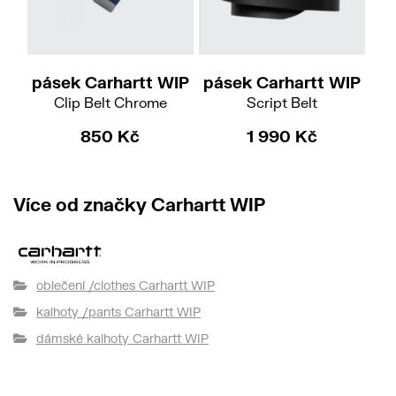
S
M
L
XL
pásek Carhartt WIP
pásek Carhartt WIP
pá
Clip Belt Chrome
Script Belt
850 Kč
1 990 Kč
Více od značky Carhartt WIP
oblečení /clothes Carhartt WIP
kalhoty /pants Carhartt WIP
dámské kalhoty Carhartt WIP