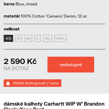
barva
Blue, rinsed
materiál
100% Cotton 'Camano' Denim, 12 oz
velikost
XS
S
M
L
XL
XXL
2 590 Kč
NA DOTAZ
Hlídat dostupnost / cenu
dámské kalhoty Carhartt WIP W' Brandon