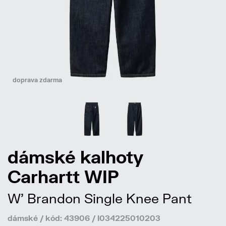
doprava zdarma
dámské kalhoty
Carhartt WIP
W' Brandon Single Knee Pant
dámské / kód: 43906 / I034225010203