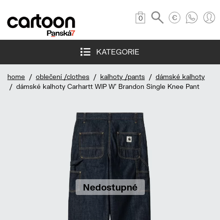
0
KATEGORIE
home
/
oblečení /clothes
/
kalhoty /pants
/
dámské kalhoty
/ dámské kalhoty Carhartt WIP W' Brandon Single Knee Pant
Nedostupné