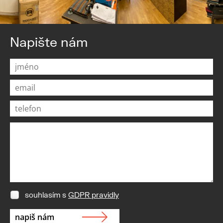
Napište nám
souhlasím s
GDPR pravidly