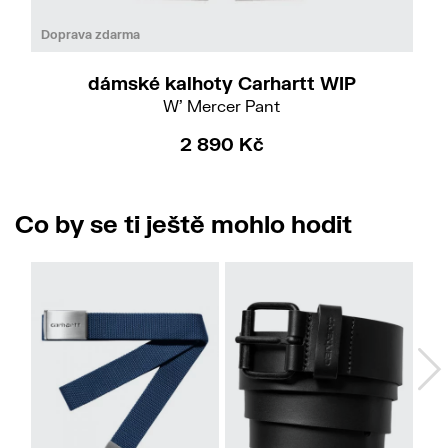
Do
30
Doprava zdarma
dámské kalhoty Carhartt WIP
W' Mercer Pant
2 890 Kč
Co by se ti ještě mohlo hodit