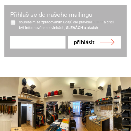
Přihlaš se do našeho mailingu
souhlasím se zpracováním údajů dle pravidel
GDPR
a chci
být informován o novinkách,
SLEVÁCH
a akcích