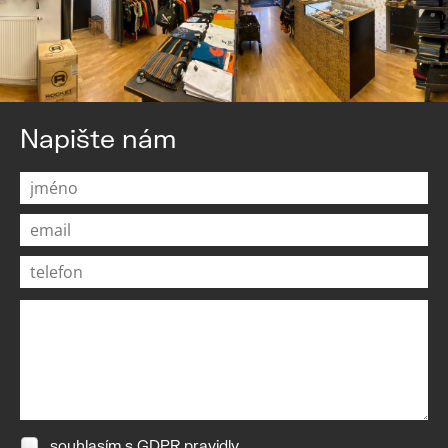
Napište nám
souhlasím s
GDPR pravidly