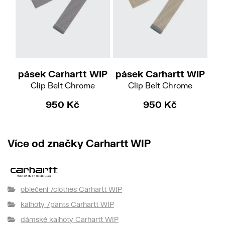
pásek Carhartt WIP
pásek Carhartt WIP
pá
Clip Belt Chrome
Clip Belt Chrome
950 Kč
950 Kč
Více od značky Carhartt WIP
oblečení /clothes Carhartt WIP
kalhoty /pants Carhartt WIP
dámské kalhoty Carhartt WIP