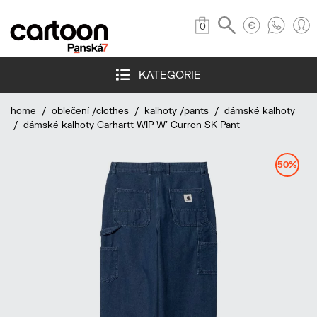
0
KATEGORIE
home
/
oblečení /clothes
/
kalhoty /pants
/
dámské kalhoty
/ dámské kalhoty Carhartt WIP W' Curron SK Pant
50%