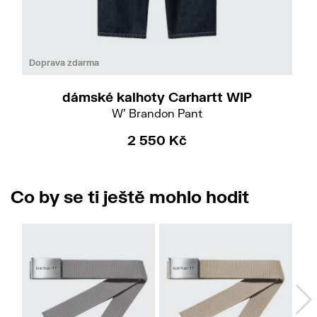
Do
S
M
L
Doprava zdarma
dámské kalhoty Carhartt WIP
W' Brandon Pant
2 550 Kč
Co by se ti ještě mohlo hodit