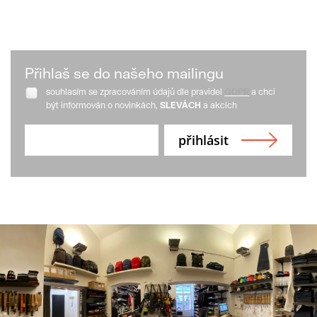
Přihlaš se do našeho mailingu
souhlasím se zpracováním údajů dle pravidel
GDPR
a chci
být informován o novinkách,
SLEVÁCH
a akcích