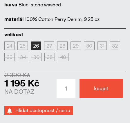
barva
Blue, stone washed
materiál
100% Cotton Perry Denim, 9.25 oz
velikost
24
25
26
27
28
29
30
31
32
33
34
36
38
40
2 390 Kč
1 195 Kč
NA DOTAZ
Hlídat dostupnost / cenu