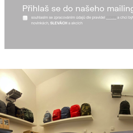
Přihlaš se do našeho mailin
souhlasím se zpracováním údajů dle pravidel
GDPR
a chci bý
novinkách,
SLEVÁCH
a akcích