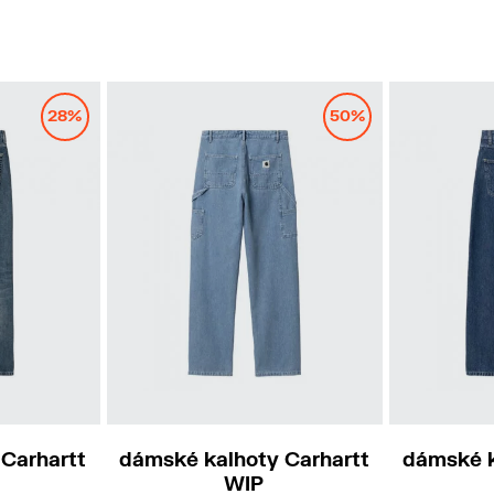
28%
50%
9
34
29
Carhartt
dámské kalhoty Carhartt
dámské k
WIP