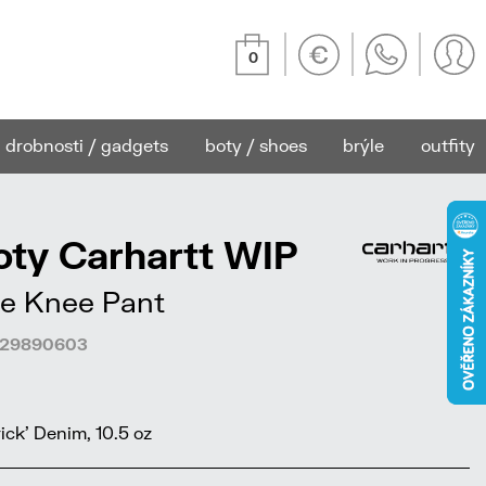
0
drobnosti / gadgets
boty / shoes
brýle
outfity
ty Carhartt WIP
e Knee Pant
4229890603
ck' Denim, 10.5 oz