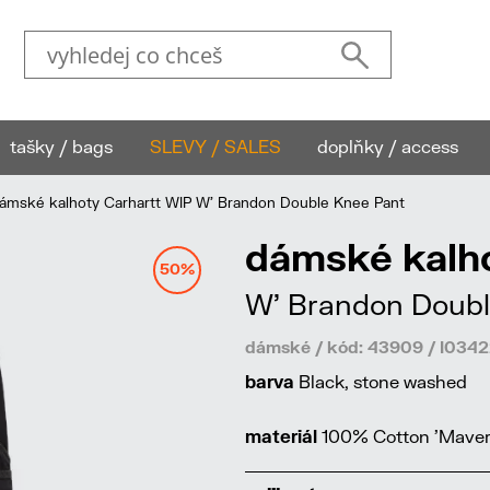
tašky / bags
SLEVY / SALES
doplňky / access
mské kalhoty Carhartt WIP W' Brandon Double Knee Pant
dámské kalho
50%
W' Brandon Doubl
dámské / kód: 43909 / I03
barva
Black, stone washed
materiál
100% Cotton 'Maveri