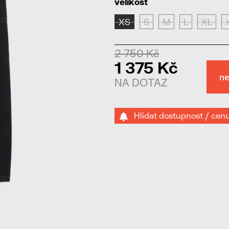
velikost
XS
S
M
L
XL
2 750 Kč
1 375 Kč
NA DOTAZ
Hlídat dostupnost / cen