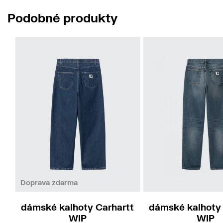
Podobné produkty
S
M
26
27
28
2
Doprava zdarma
dámské kalhoty Carhartt
dámské kalhoty 
WIP
WIP