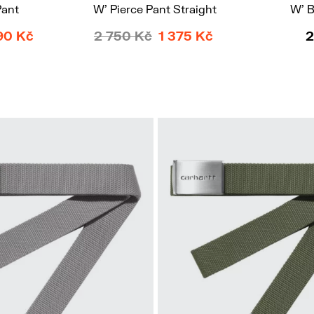
Pant
W' Pierce Pant Straight
W' 
90 Kč
2 750 Kč
1 375 Kč
2