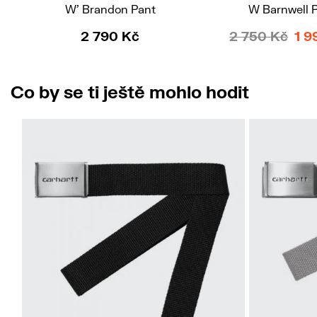
W' Brandon Pant
W Barnwell 
2 790 Kč
2 750 Kč
1 9
Co by se ti ještě mohlo hodit