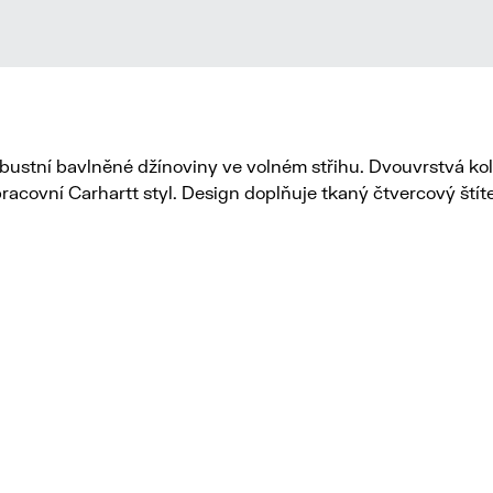
tní bavlněné džínoviny ve volném střihu. Dvouvrstvá kolena
pracovní Carhartt styl. Design doplňuje tkaný čtvercový štít