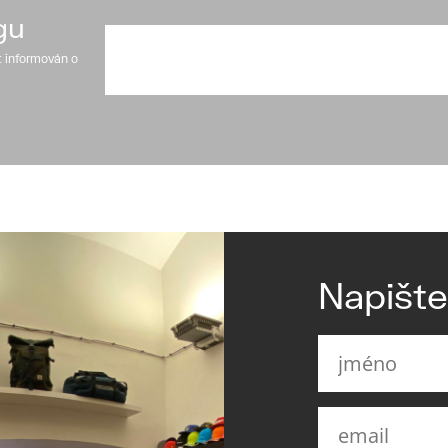
gu
t informován o
Napišt