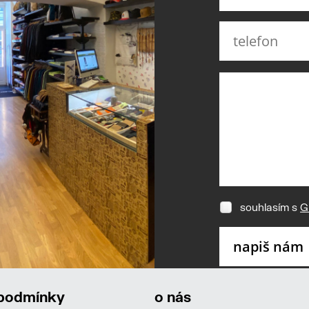
souhlasím s
G
 podmínky
o nás