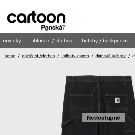
novinky
oblečení / clothes
batohy / backpacks
home
/
oblečení /clothes
/
kalhoty /pants
/
dámské kalhoty
/ dá
Nedostupné