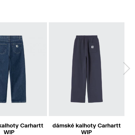
L
S
M
L
Do
alhoty Carhartt
dámské kalhoty Carhartt
d
WIP
WIP