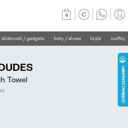
0
drobnosti / gadgets
boty / shoes
brýle
outfity
EDUDES
ch Towel
02