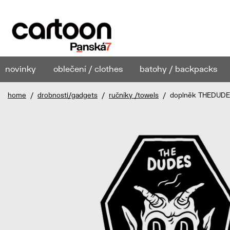
novinky
oblečení / clothes
batohy / backpacks
home
/
drobnosti/gadgets
/
ručníky /towels
/ doplněk THEDUDES 