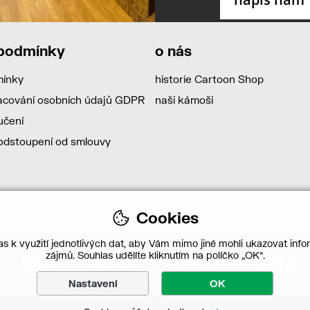
 podmínky
o nás
mínky
historie Cartoon Shop
acování osobních údajů GDPR
naši kámoši
učení
dstoupení od smlouvy
Cookies
s k využití jednotlivých dat, aby Vám mimo jiné mohli ukazovat infor
zájmů. Souhlas udělíte kliknutím na políčko „OK“.
Nastavení
OK