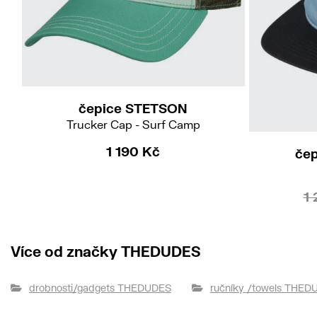
čepice STETSON
Trucker Cap - Surf Camp
1 190 Kč
čep
1
Více od značky THEDUDES
drobnosti/gadgets THEDUDES
ručníky /towels THED