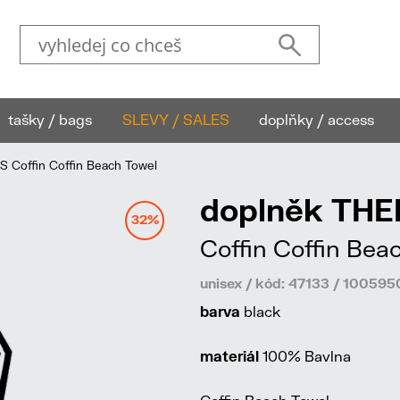
tašky / bags
SLEVY / SALES
doplňky / access
Coffin Coffin Beach Towel
doplněk TH
32%
Coffin Coffin Bea
unisex / kód: 47133 / 100595
barva
black
materiál
100% Bavlna