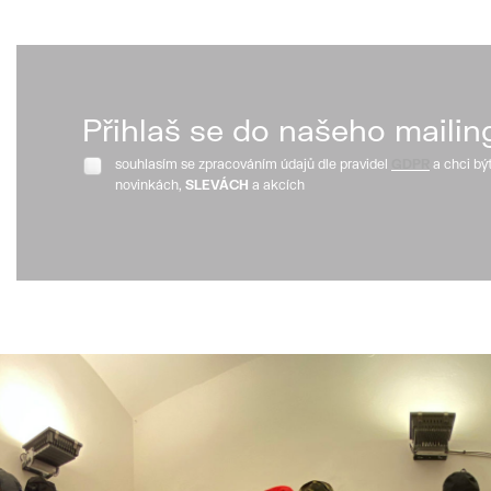
Přihlaš se do našeho mailin
souhlasím se zpracováním údajů dle pravidel
GDPR
a chci bý
novinkách,
SLEVÁCH
a akcích