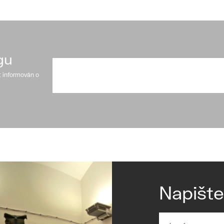
gu
t informován o
Napišt