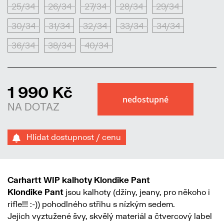
25/34
26/34
27/34
28/34
29/34
30/34
31/34
32/34
33/34
34/34
36/34
38/34
40/34
1 990 Kč
NA DOTAZ
Hlídat dostupnost / cenu
Carhartt WIP kalhoty Klondike Pant
Klondike Pant
jsou kalhoty (džíny, jeany, pro někoho i
rifle!!! :-)) pohodlného střihu s nízkým sedem.
Jejich vyztužené švy, skvělý materiál a čtvercový label