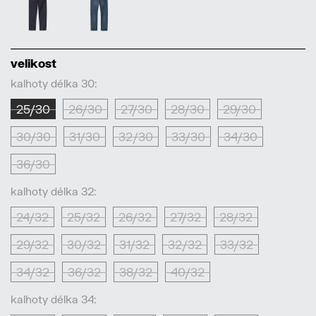
velikost
kalhoty délka 30:
25/30
26/30
27/30
28/30
29/30
30/30
31/30
32/30
33/30
34/30
36/30
kalhoty délka 32:
24/32
25/32
26/32
27/32
28/32
29/32
30/32
31/32
32/32
33/32
34/32
36/32
38/32
40/32
kalhoty délka 34: