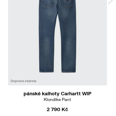
Do
32/32
33/32
36/32
Doprava zdarma
pánské kalhoty Carhartt WIP
Klondike Pant
2 790 Kč