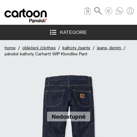
0
KATEGORIE
home
/
oblečení /clothes
/
kalhoty /pants
/
jeans, denim
/
pánské kalhoty Carhartt WIP Klondike Pant
Nedostupné