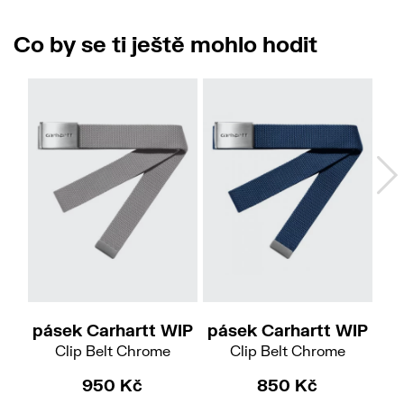
Co by se ti ještě mohlo hodit
No
pásek Carhartt WIP
pásek Carhartt WIP
pá
Clip Belt Chrome
Clip Belt Chrome
950 Kč
850 Kč