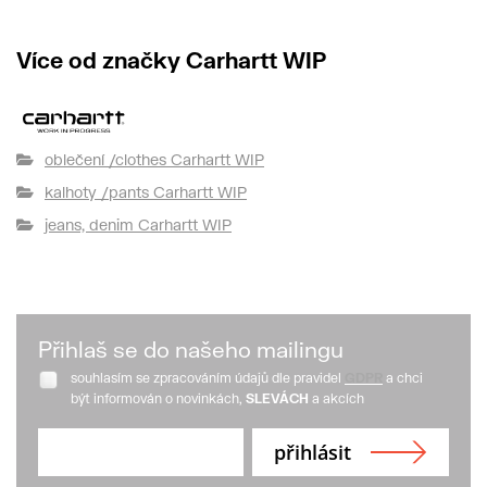
Více od značky Carhartt WIP
oblečení /clothes Carhartt WIP
kalhoty /pants Carhartt WIP
jeans, denim Carhartt WIP
Přihlaš se do našeho mailingu
souhlasím se zpracováním údajů dle pravidel
GDPR
a chci
být informován o novinkách,
SLEVÁCH
a akcích