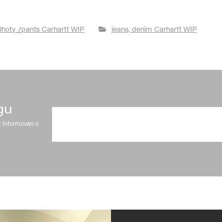
lhoty /pants Carhartt WIP
jeans, denim Carhartt WIP
gu
t informován o