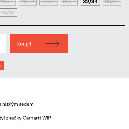
28/34
29/34
30/34
31/34
32/34
33/34
40/34
u
u s nízkým sedem.
styl značky Carhartt WIP