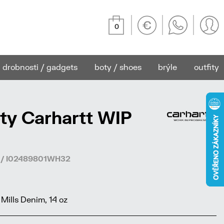
0
drobnosti / gadgets
boty / shoes
brýle
outfity
ty Carhartt WIP
7 / I02489801WH32
Mills Denim, 14 oz