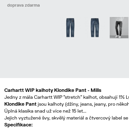
doprava zdarma
Carhartt WIP kalhoty Klondike Pant - Mills
Jedny z mála Carhartt WIP "stretch" kalhot, obsahují 1% L
Klondike Pant
jsou kalhoty (džíny, jeans, jeany, pro něko
Úplná klasika snad už více než 15 let...
Jejich vyztužené švy, skvělý materiál a čtvercový label 
Specifikace: