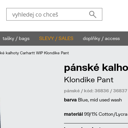
tašky / bags
SLEVY / SALES
doplňky / access
é kalhoty Carhartt WIP Klondike Pant
pánské kalho
Klondike Pant
pánské / kód: 36836 / 3683
barva
Blue, mid used wash
materiál
99/1% Cotton/Lycra 