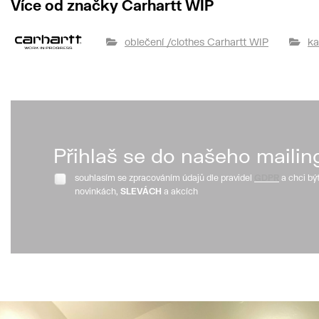
Více od značky Carhartt WIP
oblečení /clothes Carhartt WIP
ka
Přihlaš se do našeho mailin
souhlasím se zpracováním údajů dle pravidel
GDPR
a chci bý
novinkách,
SLEVÁCH
a akcích