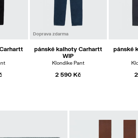
/32
32/34
36/34
32/34
33/34
32/32
36
Doprava zdarma
Carhartt
pánské kalhoty Carhartt
pánské k
WIP
ant
Klondike Pant
Kl
č
2 590 Kč
2