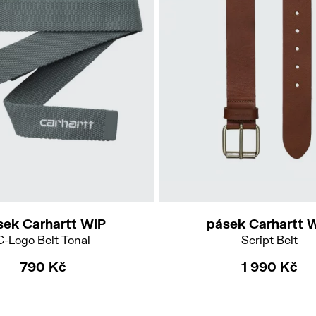
M
L
sek Carhartt WIP
pásek Carhartt 
C-Logo Belt Tonal
Script Belt
790 Kč
1 990 Kč