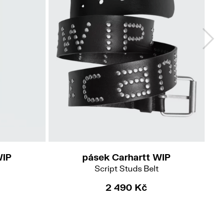
M
L
XL
WIP
pásek Carhartt WIP
Script Studs Belt
2 490 Kč