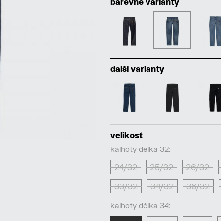
barevné varianty
další varianty
velikost
kalhoty délka 32:
24/32
25/32
26/32
33/32
34/32
36/32
kalhoty délka 34: