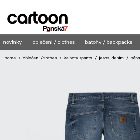
novinky
oblečení / clothes
batohy / backpacks
home
/
oblečení /clothes
/
kalhoty /pants
/
jeans, denim
/ pánsk