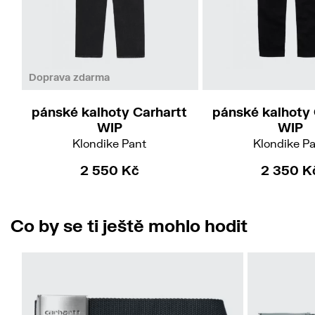
32/32
33/32
34
32/34
36/34
33/34
34/34
Doprava zdarma
pánské kalhoty Carhartt
pánské kalhoty 
WIP
WIP
Klondike Pant
Klondike P
2 550 Kč
2 350 K
Co by se ti ještě mohlo hodit