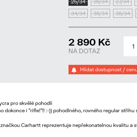
25/34
26/34
27/34
34/34
36/34
38/34
2 890 Kč
NA DOTAZ
Hlídat dostupnost / cen
ycra pro skvělé pohodlí
ho dokonce i "rifle!"!! :-)) pohodlného, rovného regular střih
se značkou Carhartt reprezentuje nepřekonatelnou kvalitu a 