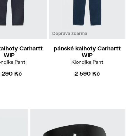
30/32
31/32
33/32
38/32
/32
33/34
34/34
40/32
Doprava zdarma
Do
alhoty Carhartt
pánské kalhoty Carhartt
p
WIP
WIP
ondike Pant
Klondike Pant
 290 Kč
2 590 Kč