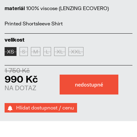
materiál
100% viscose (LENZING ECOVERO)
Printed Shortsleeve Shirt
velikost
XS
S
M
L
XL
XXL
1 750 Kč
990 Kč
NA DOTAZ
Hlídat dostupnost / cenu