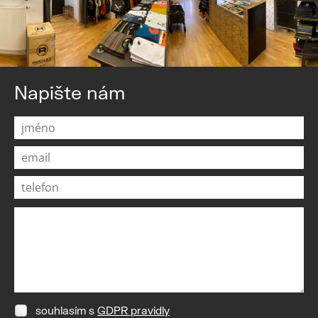
Napište nám
souhlasím s
GDPR pravidly