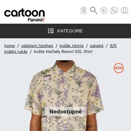
0
KATEGORIE
home
/
oblečení /clothes
/
košile /shirts
/
pánské
/
S/S
krátký rukáv
/ košile IrieDaily Resort SSL Shirt
43%
Nedostupné