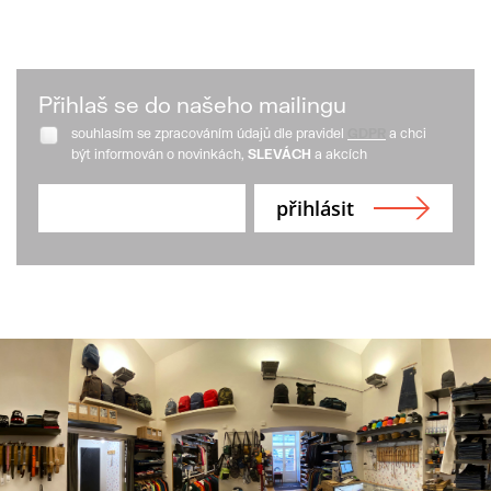
Přihlaš se do našeho mailingu
souhlasím se zpracováním údajů dle pravidel
GDPR
a chci
být informován o novinkách,
SLEVÁCH
a akcích