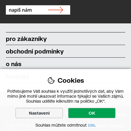
pro zákazníky
obchodní podmínky
o nás
kontakt
Cookies
Potřebujeme Váš souhlas k využití jednotlivých dat, aby Vám
mimo jiné mohli ukazovat informace týkající se Vašich zájmů.
Souhlas udělíte kliknutím na políčko „OK“.
Nastavení
OK
Souhlas můžete odmítnout
zde
.
© 2020 T-Bone s.r.o. – Všechna práva vyhrazena | design
forejt.net
|
fonts.floriankarsten.com