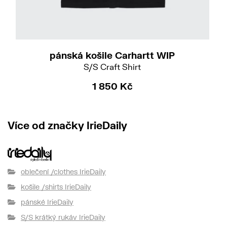
M
L
XL
pánská košile Carhartt WIP
S/S Craft Shirt
1 850 Kč
Více od značky IrieDaily
oblečení /clothes IrieDaily
košile /shirts IrieDaily
pánské IrieDaily
S/S krátký rukáv IrieDaily