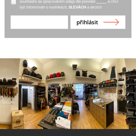
souhlasím se zpracováním údajů dle pravidel
GDPR
a chci
být informován o novinkách,
SLEVÁCH
a akcích