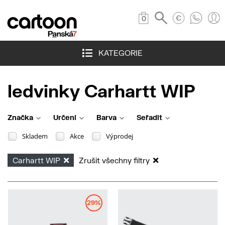
0
KATEGORIE
ledvinky Carhartt WIP
Značka
Určení
Barva
Seřadit
Skladem
Akce
Výprodej
Carhartt WIP
Zrušit všechny filtry
29%