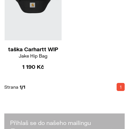
taška Carhartt WIP
Jake Hip Bag
1 190 Kč
Strana
1/1
1
Přihlaš se do našeho mailingu