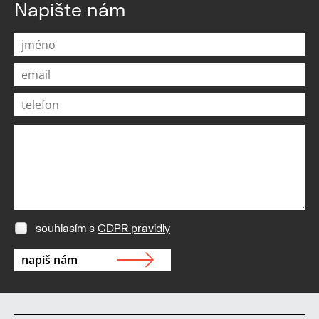
Napište nám
souhlasím s
GDPR pravidly