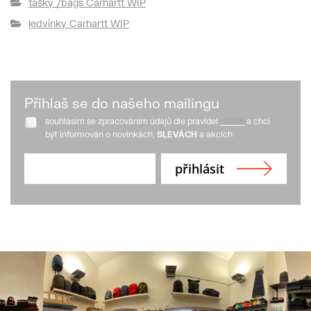
tašky /bags Carhartt WIP
ledvinky Carhartt WIP
Přihlaš se do našeho mailingu
souhlasím se zpracováním údajů dle pravidel
GDPR
a chci
být informován o novinkách,
SLEVÁCH
a akcích