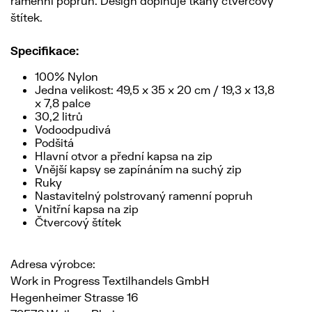
ramenní popruh. Design doplňuje tkaný čtvercový
štítek.
Specifikace:
100% Nylon
Jedna velikost: 49,5 x 35 x 20 cm / 19,3 x 13,8
x 7,8 palce
30,2 litrů
Vodoodpudivá
Podšitá
Hlavní otvor a přední kapsa na zip
Vnější kapsy se zapínáním na suchý zip
Ruky
Nastavitelný polstrovaný ramenní popruh
Vnitřní kapsa na zip
Čtvercový štítek
Adresa výrobce:
Work in Progress Textilhandels GmbH
Hegenheimer Strasse 16