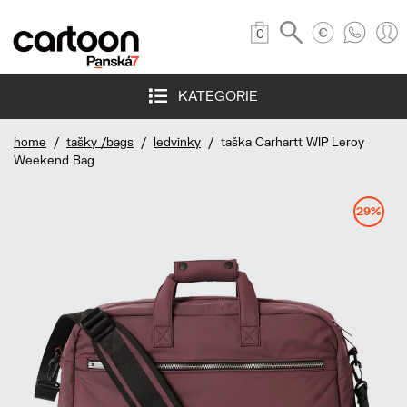
0
KATEGORIE
home
/
tašky /bags
/
ledvinky
/ taška Carhartt WIP Leroy
Weekend Bag
29%