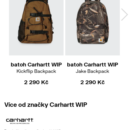
batoh Carhartt WIP
batoh Carhartt WIP
ba
Kickflip Backpack
Jake Backpack
2 290 Kč
2 290 Kč
Více od značky Carhartt WIP