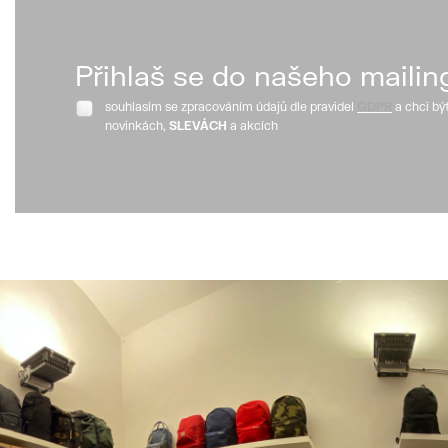
Přihlaš se do našeho mailin
souhlasím se zpracováním údajů dle pravidel
GDPR
a chci bý
novinkách,
SLEVÁCH
a akcích