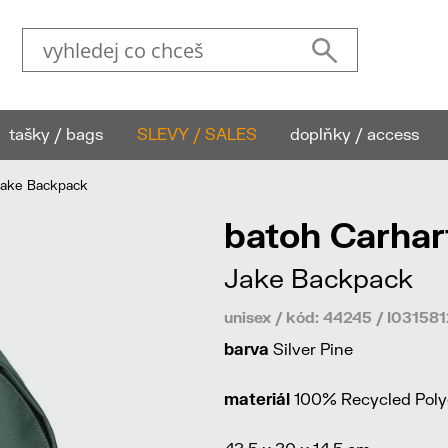
tašky / bags
SLEVY / SALES
doplňky / access
Jake Backpack
batoh Carhar
Jake Backpack
unisex / kód: 44245 / I031
barva
Silver Pine
materiál
100% Recycled Polye