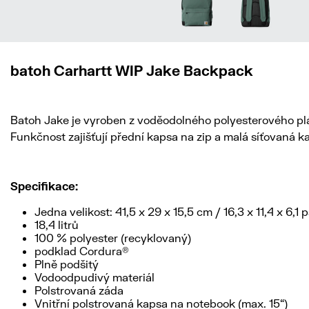
batoh Carhartt WIP Jake Backpack
Batoh Jake je vyroben z voděodolného polyesterového plá
Funkčnost zajišťují přední kapsa na zip a malá síťovaná 
Specifikace:
Jedna velikost: 41,5 x 29 x 15,5 cm / 16,3 x 11,4 x 6,1 
18,4 litrů
100 % polyester (recyklovaný)
podklad Cordura®
Plně podšitý
Vodoodpudivý materiál
Polstrovaná záda
Vnitřní polstrovaná kapsa na notebook (max. 15“)