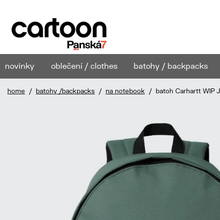
novinky
oblečení / clothes
batohy / backpacks
home
/
batohy /backpacks
/
na notebook
/ batoh Carhartt WIP 