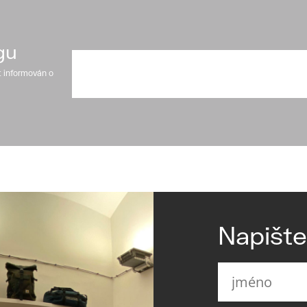
gu
t informován o
Napišt