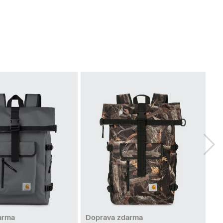
arma
Doprava zdarma
Do