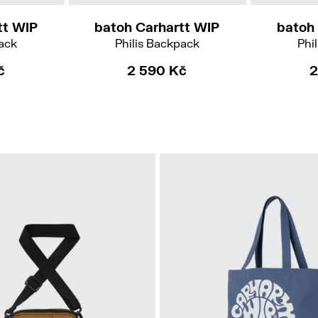
tt WIP
batoh Carhartt WIP
batoh
pack
Philis Backpack
Phi
č
2 590 Kč
2