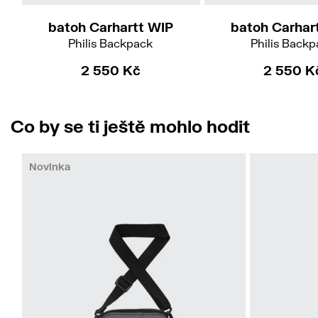
batoh Carhartt WIP
batoh Carhar
Philis Backpack
Philis Back
2 550 Kč
2 550 K
Co by se ti ještě mohlo hodit
Novinka