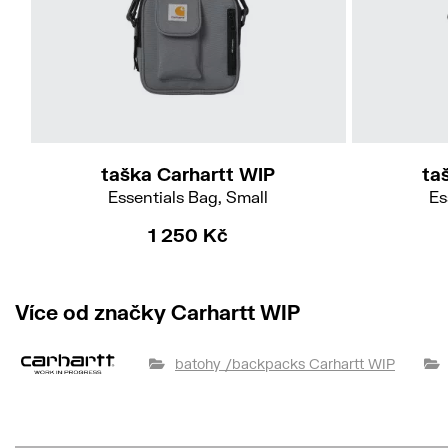
taška Carhartt WIP
ta
Essentials Bag, Small
Es
1 250 Kč
Více od značky Carhartt WIP
batohy /backpacks Carhartt WIP