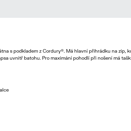
tna s podkladem z Cordury®. Má hlavní přihrádku na zip, k
kapsa uvnitř batohu. Pro maximání pohodlí při nošení má ta
palce