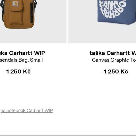
ška Carhartt WIP
taška Carhartt 
sentials Bag, Small
Canvas Graphic To
1 250 Kč
1 250 Kč
na notebook Carhartt WIP