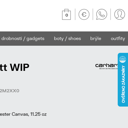
0
drobnosti / gadgets
boty / shoes
brýle
outfity
tt WIP
5812M2XX0
ster Canvas, 11.25 oz