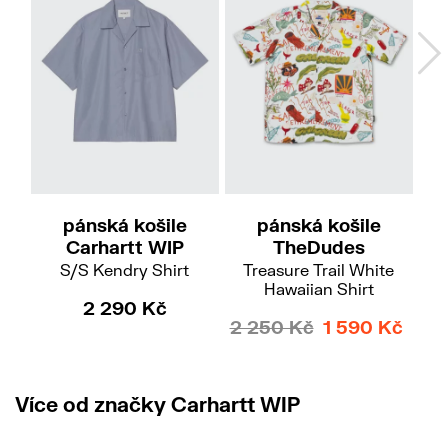
S
L
M
pánská košile
pánská košile
Carhartt WIP
TheDudes
S/S Kendry Shirt
Treasure Trail White
Hawaiian Shirt
2 290 Kč
2 250 Kč
1 590 Kč
Více od značky Carhartt WIP