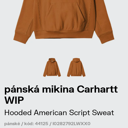
pánská mikina Carhartt
WIP
Hooded American Script Sweat
pánské / kód: 44125 / I0282792LWXX0