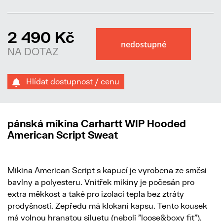
2 490 Kč
NA DOTAZ
Hlídat dostupnost / cenu
pánská mikina Carhartt WIP Hooded
American Script Sweat
Mikina American Script s kapucí je vyrobena ze směsi
bavlny a polyesteru. Vnitřek mikiny je počesán pro
extra měkkost a také pro izolaci tepla bez ztráty
prodyšnosti. Zepředu má klokaní kapsu. Tento kousek
má volnou hranatou siluetu (neboli "loose&boxy fit").