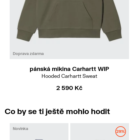
Do
L
Doprava zdarma
pánská mikina Carhartt WIP
Hooded Carhartt Sweat
2 590 Kč
Co by se ti ještě mohlo hodit
Novinka
29%