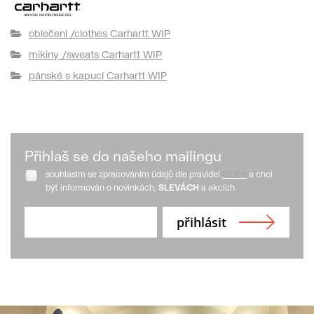
oblečení /clothes Carhartt WIP
mikiny /sweats Carhartt WIP
pánské s kapucí Carhartt WIP
Přihlaš se do našeho mailingu
souhlasím se zpracováním údajů dle pravidel
GDPR
a chci
být informován o novinkách,
SLEVÁCH
a akcích