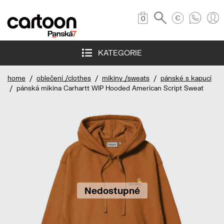
0
KATEGORIE
home
/
oblečení /clothes
/
mikiny /sweats
/
pánské s kapucí
/ pánská mikina Carhartt WIP Hooded American Script Sweat
Nedostupné