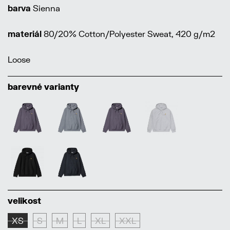
barva
Sienna
materiál
80/20% Cotton/Polyester Sweat, 420 g/m2
Loose
barevné varianty
velikost
XS
S
M
L
XL
XXL