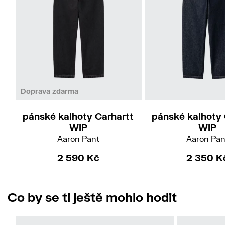
28
38
36
40
Doprava zdarma
pánské kalhoty Carhartt
pánské kalhoty 
WIP
WIP
Aaron Pant
Aaron Pan
2 590 Kč
2 350 K
Co by se ti ještě mohlo hodit