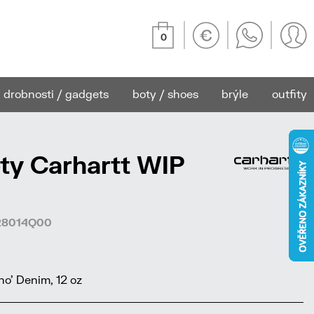
0
drobnosti / gadgets
boty / shoes
brýle
outfity
ty Carhartt WIP
728014Q00
o' Denim, 12 oz