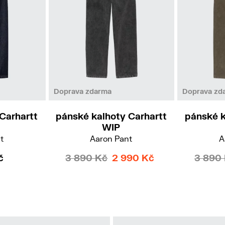
28
33
36
Doprava zdarma
Doprava zd
Carhartt
pánské kalhoty Carhartt
pánské k
WIP
t
Aaron Pant
A
č
3 890 Kč
2 990 Kč
3 890