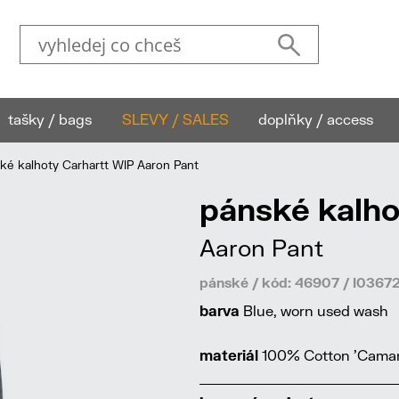
tašky / bags
SLEVY / SALES
doplňky / access
é kalhoty Carhartt WIP Aaron Pant
pánské kalho
Aaron Pant
pánské / kód: 46907 / I036
barva
Blue, worn used wash
materiál
100% Cotton 'Caman