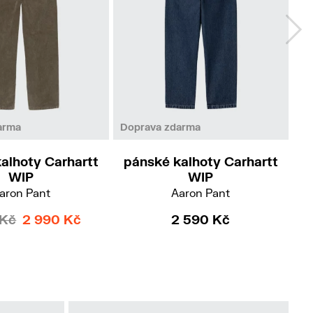
31
33
26
27
31
32
36
38
arma
Doprava zdarma
Do
alhoty Carhartt
pánské kalhoty Carhartt
p
WIP
WIP
aron Pant
Aaron Pant
 Kč
2 990 Kč
2 590 Kč