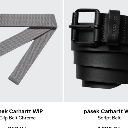
S
M
L
XL
sek Carhartt WIP
pásek Carhartt 
Clip Belt Chrome
Script Belt