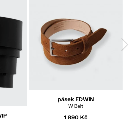
M
pásek EDWIN
W Belt
WIP
1 890 Kč