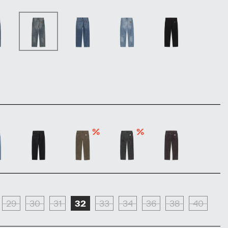
%
%
29
30
31
32
33
34
36
38
40