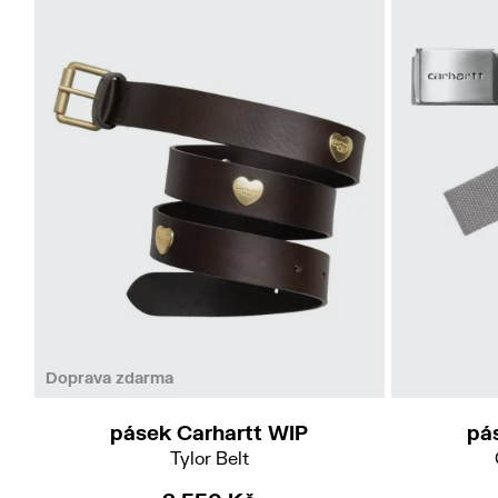
M
L
Doprava zdarma
pásek Carhartt WIP
pá
Tylor Belt