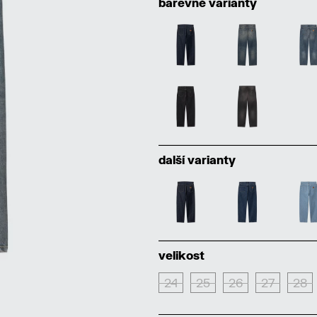
barevné varianty
další varianty
velikost
24
25
26
27
28