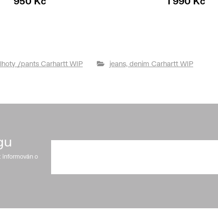
950 Kč
1 990 Kč
lhoty /pants Carhartt WIP
jeans, denim Carhartt WIP
gu
t informován o