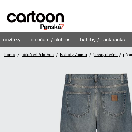
novinky
oblečení / clothes
batohy / backpacks
home
/
oblečení /clothes
/
kalhoty /pants
/
jeans, denim
/ pánsk