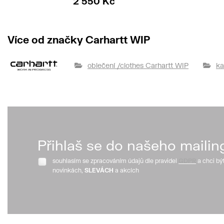
2 550 Kč
Více od značky Carhartt WIP
oblečení /clothes Carhartt WIP
ka
Přihlaš se do našeho mailin
souhlasím se zpracováním údajů dle pravidel
GDPR
a chci bý
novinkách,
SLEVÁCH
a akcích