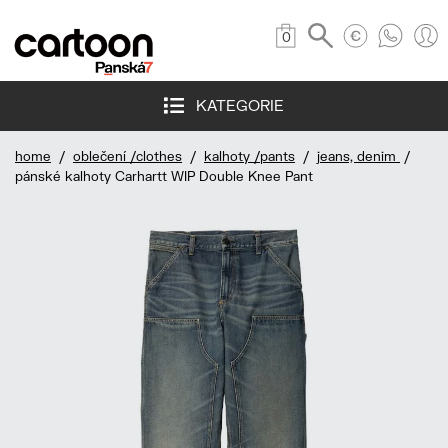
0
KATEGORIE
home
/
oblečení /clothes
/
kalhoty /pants
/
jeans, denim
/
pánské kalhoty Carhartt WIP Double Knee Pant