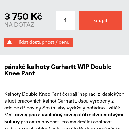
3 750 Kč
NA DOTAZ
Hlídat dostupnost / cenu
pánské kalhoty Carhartt WIP Double
Knee Pant
Kalhoty Double Knee Pant čerpají inspiraci z klasických
siluet pracovních kalhot Carhartt. Jsou vyrobeny z
odolné džínoviny Smith, aby vydržely pořádnou zátěž.
Mají
rovný pas
a
uvolněný rovný střih
s
dvouvrstvými
koleny
pro extra pevnost. Pro maximální odolnost
kalhot (a cool vzhled) bylo použito Bartack prošívání v