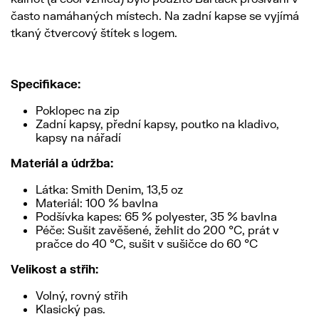
často namáhaných místech. Na zadní kapse se vyjímá
tkaný čtvercový štítek s logem.
Specifikace:
Poklopec na zip
Zadní kapsy, přední kapsy, poutko na kladivo,
kapsy na nářadí
Materiál a údržba:
Látka: Smith Denim, 13,5 oz
Materiál: 100 % bavlna
Podšívka kapes: 65 % polyester, 35 % bavlna
Péče: Sušit zavěšené, žehlit do 200 °C, prát v
pračce do 40 °C, sušit v sušičce do 60 °C
Velikost a střih:
Volný, rovný střih
Klasický pas.