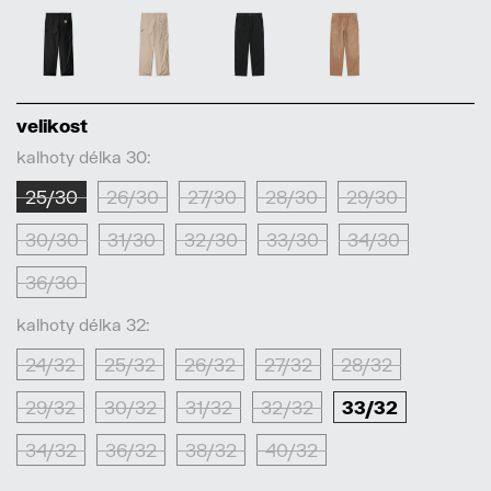
velikost
kalhoty délka 30:
25/30
26/30
27/30
28/30
29/30
30/30
31/30
32/30
33/30
34/30
36/30
kalhoty délka 32:
24/32
25/32
26/32
27/32
28/32
29/32
30/32
31/32
32/32
33/32
34/32
36/32
38/32
40/32