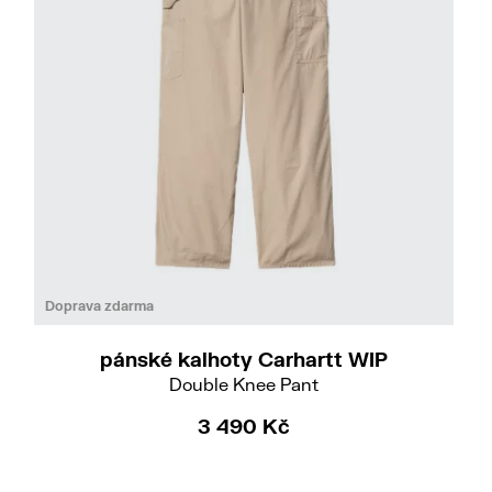
Do
38/32
Doprava zdarma
pánské kalhoty Carhartt WIP
Double Knee Pant
3 490 Kč