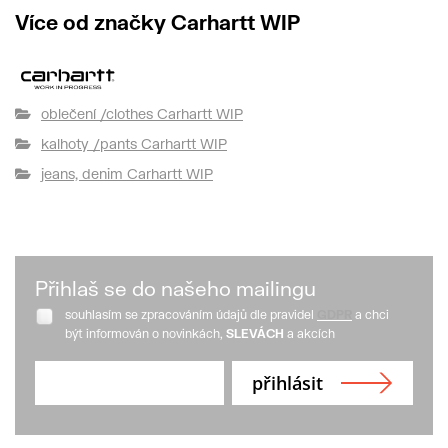
Více od značky Carhartt WIP
oblečení /clothes Carhartt WIP
kalhoty /pants Carhartt WIP
jeans, denim Carhartt WIP
Přihlaš se do našeho mailingu
souhlasím se zpracováním údajů dle pravidel
GDPR
a chci
být informován o novinkách,
SLEVÁCH
a akcích