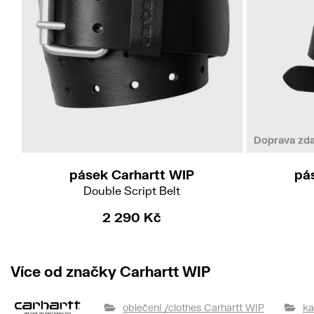
S
M
L
XL
Doprava zd
pásek Carhartt WIP
pá
Double Script Belt
2 290 Kč
Více od značky Carhartt WIP
oblečení /clothes Carhartt WIP
ka