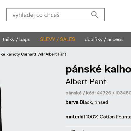
tašky / bags
SLEVY / SALES
doplňky / access
é kalhoty Carhartt WIP Albert Pant
pánské kalho
Albert Pant
pánské / kód: 44726 / I034
barva
Black, rinsed
materiál
100% Cotton Fountain