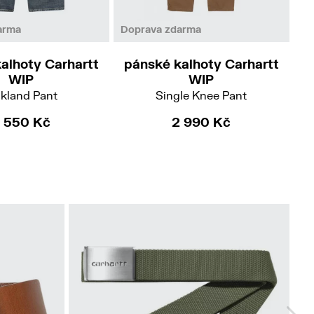
M
L
XL
XXL
33/32
arma
Doprava zdarma
Do
alhoty Carhartt
pánské kalhoty Carhartt
p
WIP
WIP
kland Pant
Single Knee Pant
 550 Kč
2 990 Kč