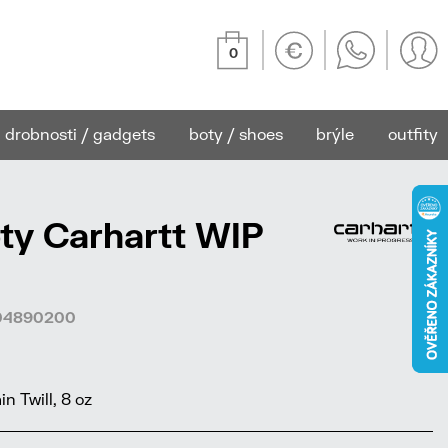
0
drobnosti / gadgets
boty / shoes
brýle
outfity
ty Carhartt WIP
804890200
 Twill, 8 oz