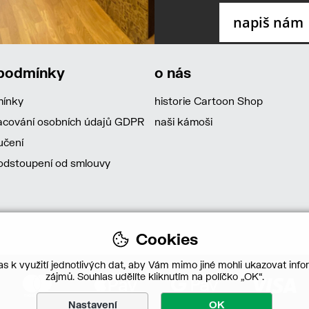
 podmínky
o nás
mínky
historie Cartoon Shop
acování osobních údajů GDPR
naši kámoši
učení
dstoupení od smlouvy
Cookies
s k využití jednotlivých dat, aby Vám mimo jiné mohli ukazovat infor
zájmů. Souhlas udělíte kliknutím na políčko „OK“.
Nastavení
OK