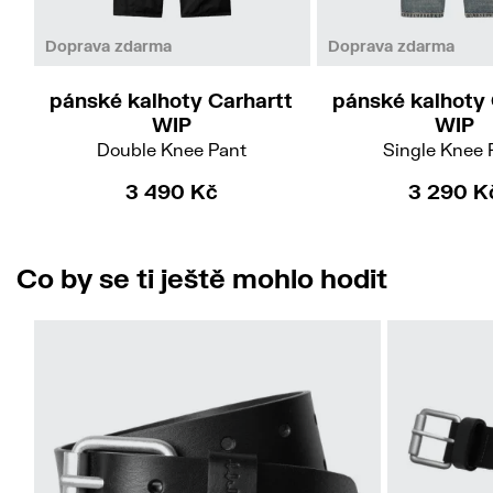
31/32
32/32
33/32
36/32
31/32
32/32
33
38/32
36/32
Doprava zdarma
Doprava zdarma
pánské kalhoty Carhartt
pánské kalhoty 
WIP
WIP
Double Knee Pant
Single Knee 
3 490 Kč
3 290 K
Co by se ti ještě mohlo hodit