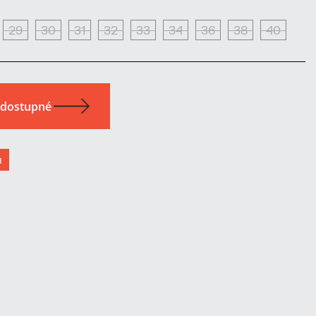
29
30
31
32
33
34
36
38
40
u