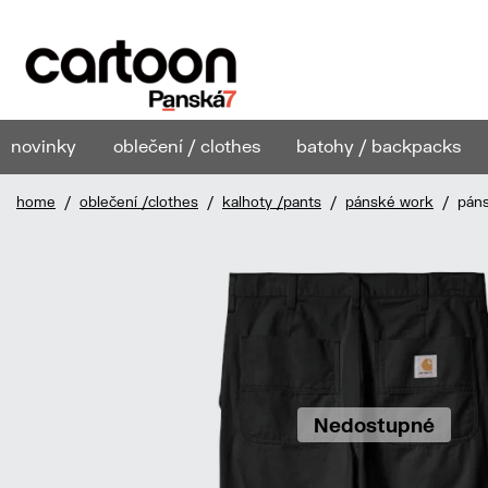
novinky
oblečení / clothes
batohy / backpacks
home
/
oblečení /clothes
/
kalhoty /pants
/
pánské work
/ pánsk
Nedostupné