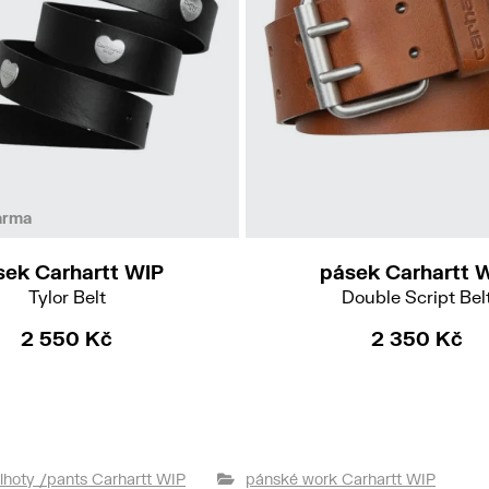
M
L
S
L
arma
sek Carhartt WIP
pásek Carhartt 
Tylor Belt
Double Script Bel
2 550 Kč
2 350 Kč
lhoty /pants Carhartt WIP
pánské work Carhartt WIP