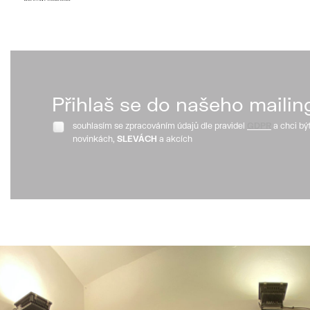
Přihlaš se do našeho mailin
souhlasím se zpracováním údajů dle pravidel
GDPR
a chci bý
novinkách,
SLEVÁCH
a akcích