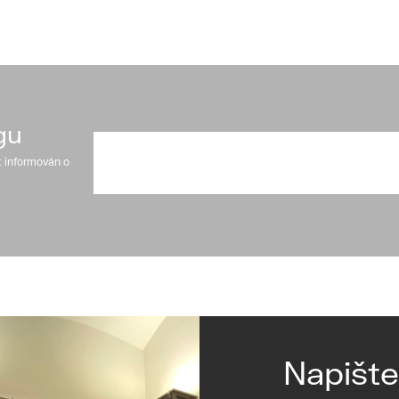
gu
t informován o
Napišt