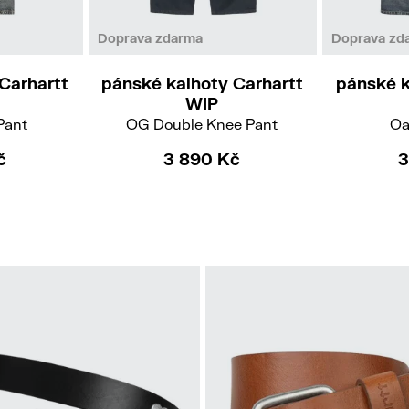
/32
34/32
L
S
Doprava zdarma
Doprava zd
Carhartt
pánské kalhoty Carhartt
pánské k
WIP
Pant
OG Double Knee Pant
Oa
č
3 890 Kč
3