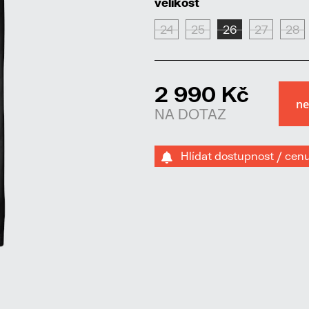
velikost
24
25
26
27
28
2 990 Kč
NA DOTAZ
Hlídat dostupnost / cen