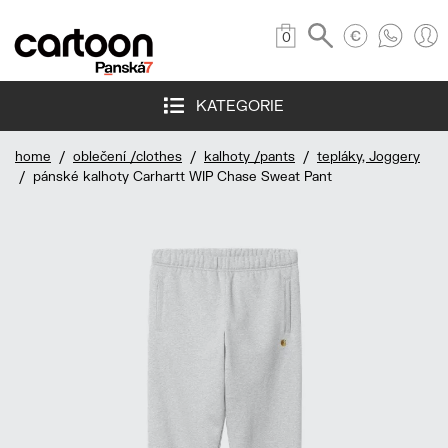
0
KATEGORIE
home
/
oblečení /clothes
/
kalhoty /pants
/
tepláky, Joggery
/ pánské kalhoty Carhartt WIP Chase Sweat Pant