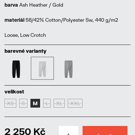
barva
Ash Heather / Gold
materiál
58/42% Cotton/Polyester Sw, 440 g/m2
Loose, Low Crotch
barevné varianty
velikost
XS
S
M
L
XL
XXL
2 250 Kč