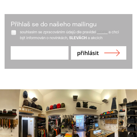
Přihlaš se do našeho mailingu
souhlasím se zpracováním údajů dle pravidel
GDPR
a chci
být informován o novinkách,
SLEVÁCH
a akcích