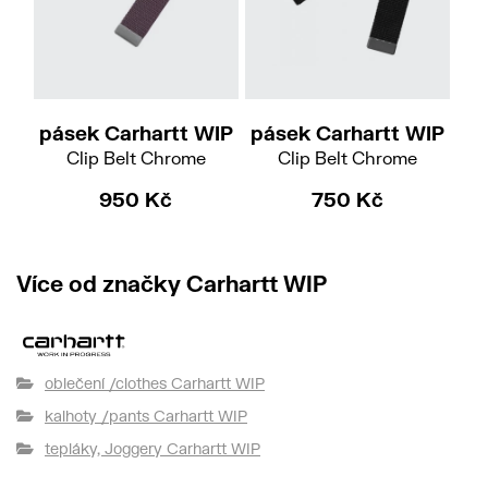
pásek Carhartt WIP
pásek Carhartt WIP
pá
Clip Belt Chrome
Clip Belt Chrome
950 Kč
750 Kč
Více od značky Carhartt WIP
oblečení /clothes Carhartt WIP
kalhoty /pants Carhartt WIP
tepláky, Joggery Carhartt WIP