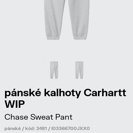
pánské kalhoty Carhartt
WIP
Chase Sweat Pant
pánské / kód: 2481 / I03366700JXX0