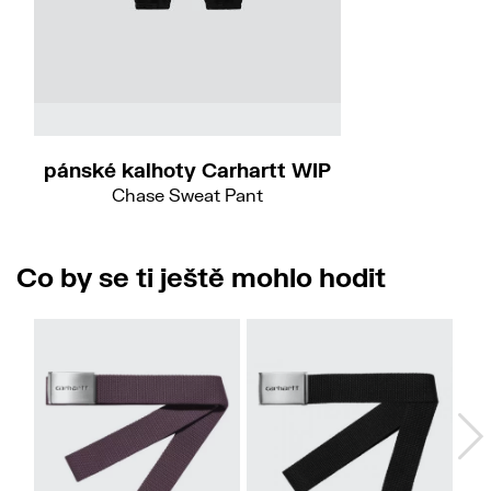
Do
S
M
L
XL
pánské kalhoty Carhartt WIP
Chase Sweat Pant
2 190 Kč
Co by se ti ještě mohlo hodit