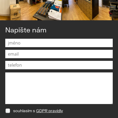
Napište nám
souhlasím s
GDPR pravidly