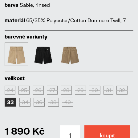
barva
Sable, rinsed
materiál
65/35% Polyester/Cotton Dunmore Twill, 7
barevné varianty
velikost
24
25
26
27
28
29
30
31
32
33
34
36
38
40
1 890 Kč