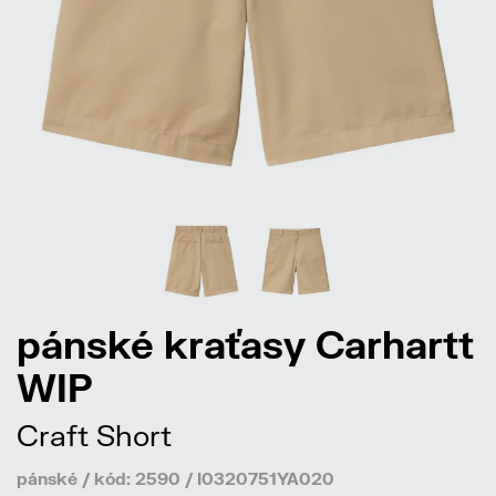
pánské kraťasy Carhartt
WIP
Craft Short
pánské / kód: 2590 / I0320751YA020