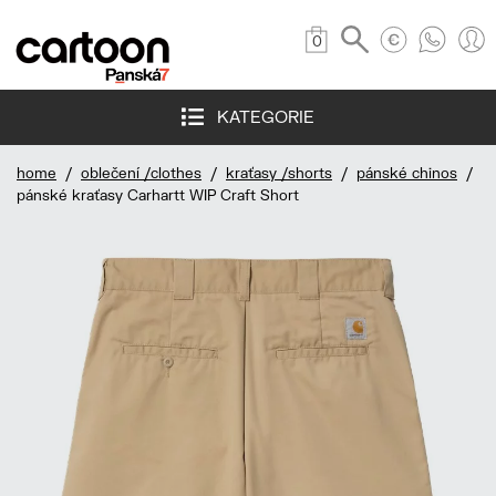
0
KATEGORIE
home
/
oblečení /clothes
/
kraťasy /shorts
/
pánské chinos
/
pánské kraťasy Carhartt WIP Craft Short