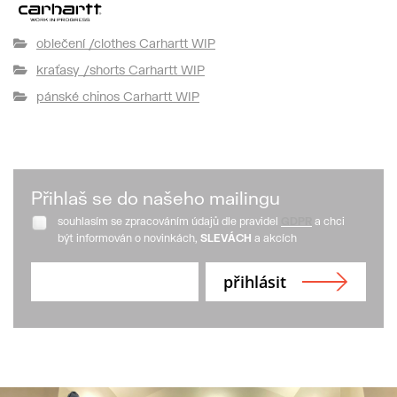
oblečení /clothes Carhartt WIP
kraťasy /shorts Carhartt WIP
pánské chinos Carhartt WIP
Přihlaš se do našeho mailingu
souhlasím se zpracováním údajů dle pravidel
GDPR
a chci
být informován o novinkách,
SLEVÁCH
a akcích