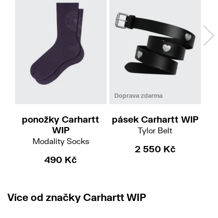
L-XL
M
L
Doprava zdarma
ponožky Carhartt
pásek Carhartt WIP
p
WIP
Tylor Belt
Modality Socks
2 550 Kč
490 Kč
Více od značky Carhartt WIP