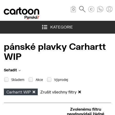
0
KATEGORIE
pánské plavky Carhartt
WIP
Seřadit
Skladem
Akce
Výprodej
Carhartt WIP
Zrušit všechny filtry
Zvolenému filtru
neodpovídají žádné