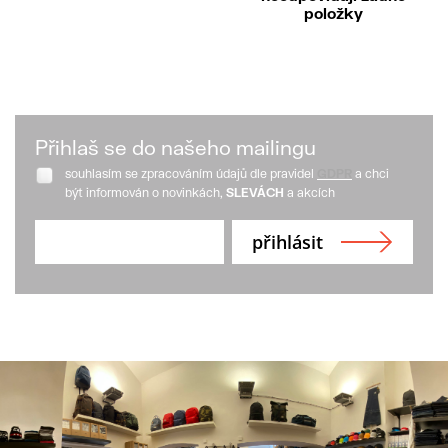
položky
Přihlaš se do našeho mailingu
souhlasím se zpracováním údajů dle pravidel
GDPR
a chci
být informován o novinkách,
SLEVÁCH
a akcích