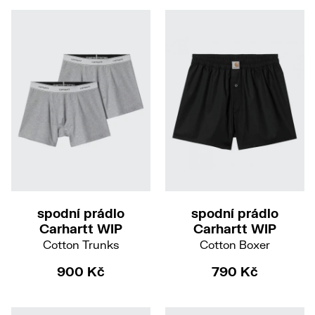
M
L
XXL
XS
S
M
L
XL
XXL
spodní prádlo
spodní prádlo
Carhartt WIP
Carhartt WIP
Cotton Trunks
Cotton Boxer
900 Kč
790 Kč