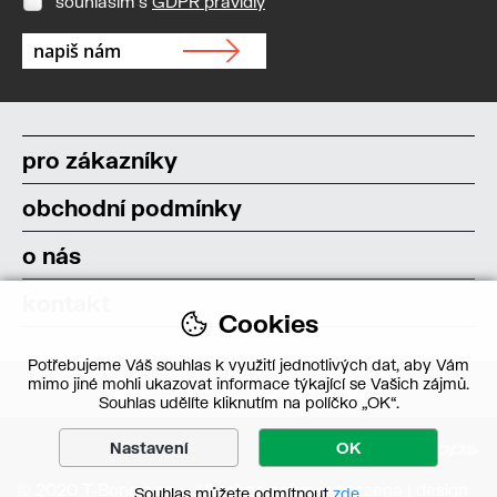
souhlasím s
GDPR pravidly
pro zákazníky
obchodní podmínky
o nás
kontakt
Cookies
Potřebujeme Váš souhlas k využití jednotlivých dat, aby Vám
mimo jiné mohli ukazovat informace týkající se Vašich zájmů.
Souhlas udělíte kliknutím na políčko „OK“.
Nastavení
OK
© 2020 T-Bone s.r.o. – Všechna práva vyhrazena | design
Souhlas můžete odmítnout
zde
.