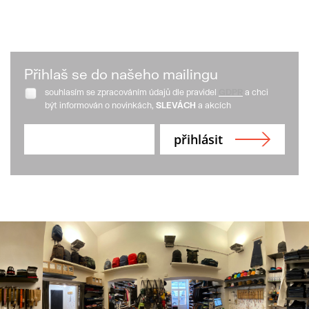
Přihlaš se do našeho mailingu
souhlasím se zpracováním údajů dle pravidel
GDPR
a chci
být informován o novinkách,
SLEVÁCH
a akcích