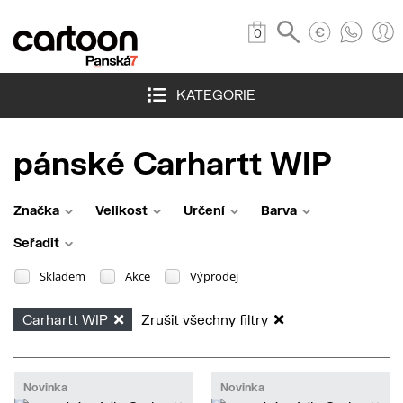
0
KATEGORIE
pánské Carhartt WIP
Značka
Velikost
Určení
Barva
Seřadit
Skladem
Akce
Výprodej
Carhartt WIP
Zrušit všechny filtry
Novinka
Novinka