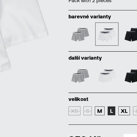
Pack with 2 pieces
barevné varianty
další varianty
velikost
XS
S
M
L
XL