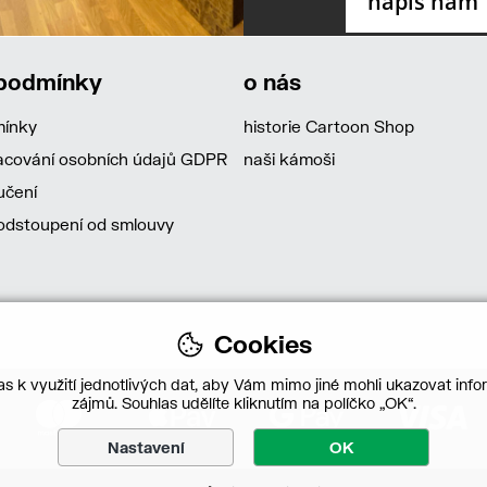
 podmínky
o nás
mínky
historie Cartoon Shop
acování osobních údajů GDPR
naši kámoši
učení
dstoupení od smlouvy
Cookies
s k využití jednotlivých dat, aby Vám mimo jiné mohli ukazovat infor
zájmů. Souhlas udělíte kliknutím na políčko „OK“.
Nastavení
OK