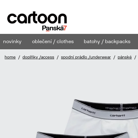
novinky
oblečení / clothes
batohy / backpacks
home
/
doplňky /access
/
spodní prádlo /underwear
/
pánské
/ 