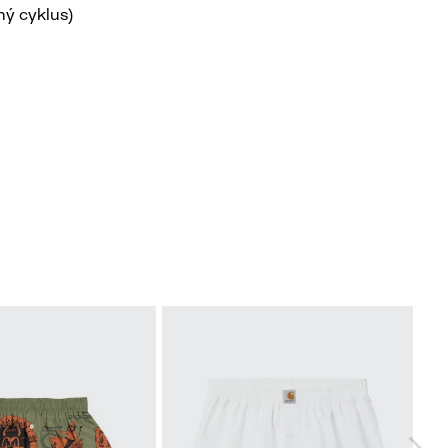
mný cyklus)
No