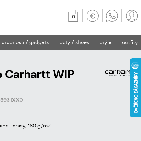
0
drobnosti / gadgets
boty / shoes
brýle
outfity
o Carhartt WIP
375931XX0
ane Jersey, 180 g/m2