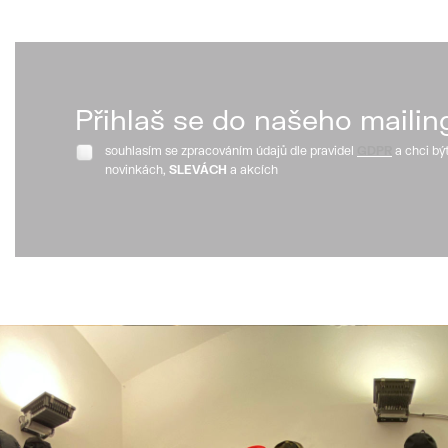
Přihlaš se do našeho mailin
souhlasím se zpracováním údajů dle pravidel
GDPR
a chci bý
novinkách,
SLEVÁCH
a akcích