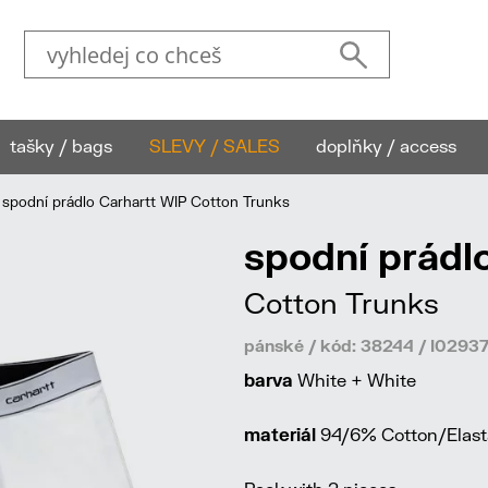
tašky / bags
SLEVY / SALES
doplňky / access
spodní prádlo Carhartt WIP Cotton Trunks
spodní prádl
Cotton Trunks
pánské / kód: 38244 / I029
barva
White + White
materiál
94/6% Cotton/Elast