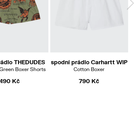
S
XXL
XL
rádlo THEDUDES
spodní prádlo Carhartt WIP
sp
Green Boxer Shorts
Cotton Boxer
490 Kč
790 Kč