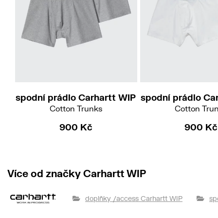
XS
S
M
L
XL
XXL
XS
S
M
L
X
spodní prádlo Carhartt WIP
spodní prádlo Ca
Cotton Trunks
Cotton Tru
900 Kč
900 Kč
Více od značky Carhartt WIP
doplňky /access Carhartt WIP
sp