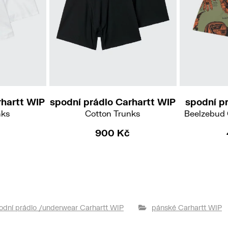
L
XXL
XS
S
M
L
XL
XXL
rhartt WIP
spodní prádlo Carhartt WIP
spodní p
nks
Cotton Trunks
Beelzebud 
900 Kč
odní prádlo /underwear Carhartt WIP
pánské Carhartt WIP