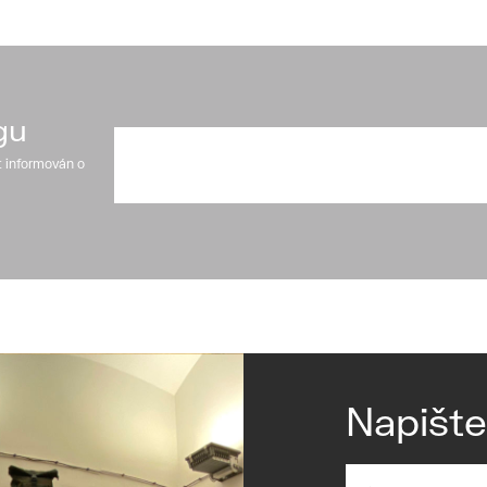
gu
t informován o
Napišt