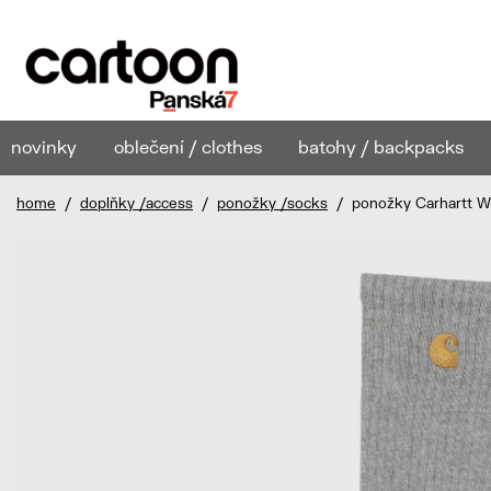
novinky
oblečení / clothes
batohy / backpacks
home
/
doplňky /access
/
ponožky /socks
/ ponožky Carhartt W