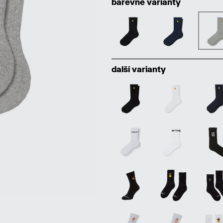
barevné varianty
další varianty