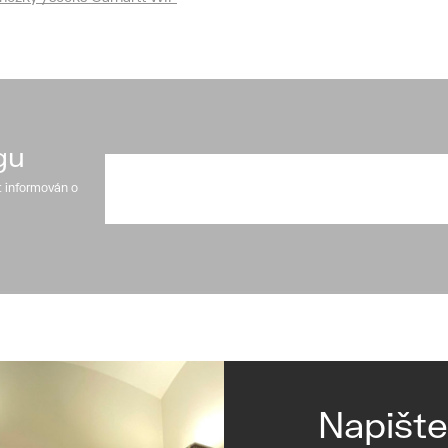
gu
t informován o
Napišt