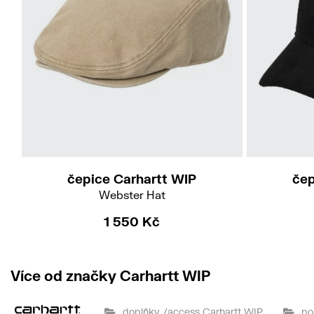
S-M
čepice Carhartt WIP
čep
Webster Hat
1 550 Kč
Více od značky Carhartt WIP
doplňky /access Carhartt WIP
po