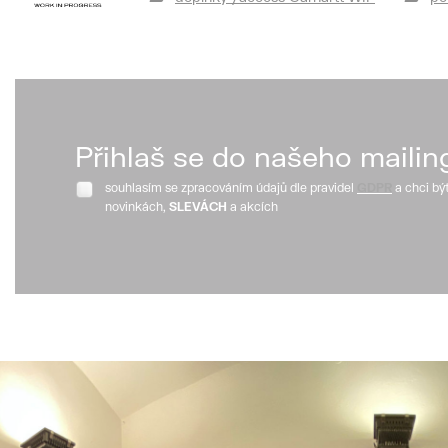
Přihlaš se do našeho mailin
souhlasím se zpracováním údajů dle pravidel
GDPR
a chci bý
novinkách,
SLEVÁCH
a akcích