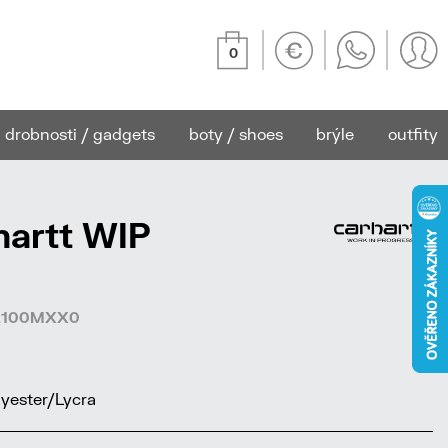
0
drobnosti / gadgets
boty / shoes
brýle
outfity
hartt WIP
942100MXX0
yester/Lycra