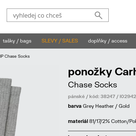
tašky / bags
SLEVY / SALES
doplňky / access
IP Chase Socks
ponožky Car
Chase Socks
pánské / kód: 38247 / I02
barva
Grey Heather / Gold
materiál
81/17/2% Cotton/Pol