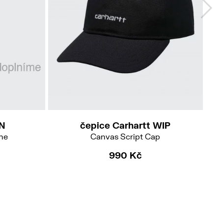
N
čepice Carhartt WIP
ne
Canvas Script Cap
990 Kč