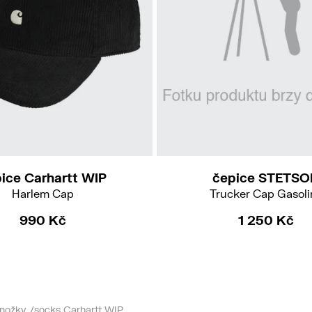
54
UNI
ice Carhartt WIP
čepice STETSO
Harlem Cap
Trucker Cap Gasoli
990 Kč
1 250 Kč
nožky /socks Carhartt WIP