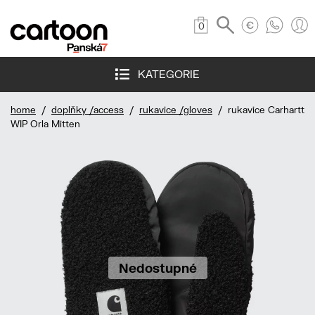
0
KATEGORIE
home
/
doplňky /access
/
rukavice /gloves
/ rukavice Carhartt
WIP Orla Mitten
Nedostupné