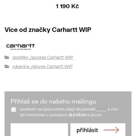
1 190 Kč
Více od značky Carhartt WIP
doplňky /access Carhartt WIP
rukavice /gloves Carhartt WIP
Přihlaš se do našeho mailingu
souhlasím se zpracováním údajů dle pravidel
GDPR
a chci
být informován o novinkách,
SLEVÁCH
a akcích