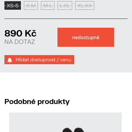
XS-S
S-M
M-L
L-XL
XL-XX
890 Kč
NA DOTAZ
Hlídat dostupnost / cenu
Podobné produkty