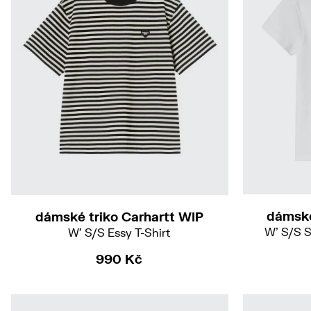
XS
S
dámské
dámské triko Carhartt WIP
W' S/S S
W' S/S Essy T-Shirt
990 Kč