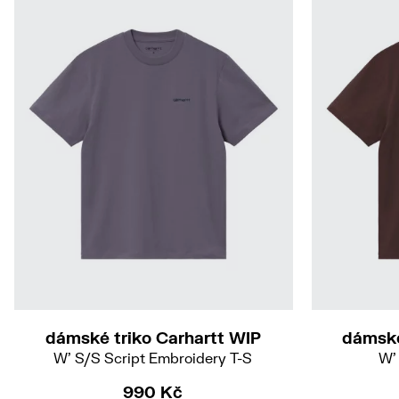
S
M
dámské triko Carhartt WIP
dámské
W' S/S Script Embroidery T-S
W'
990 Kč