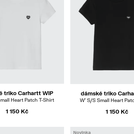
M
S
M
L
 triko Carhartt WIP
dámské triko Carha
mall Heart Patch T-Shirt
W' S/S Small Heart Patc
1 150 Kč
1 150 Kč
Novinka