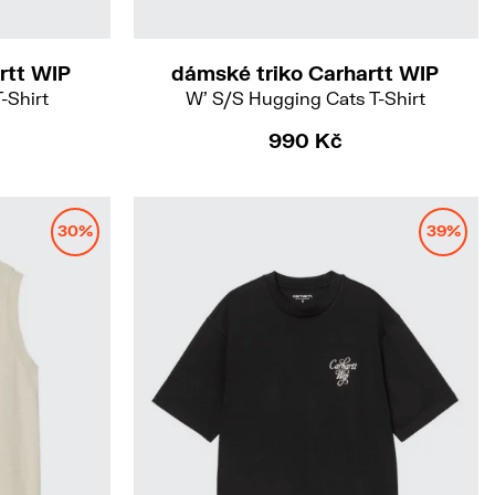
rtt WIP
dámské triko Carhartt WIP
-Shirt
W' S/S Hugging Cats T-Shirt
990 Kč
30%
39%