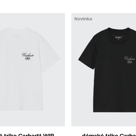
Novinka
S
M
 triko Carhartt WIP
dámské triko Carha