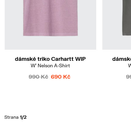
M
dámské triko Carhartt WIP
dámské
W' Nelson A-Shirt
W
990 Kč
690 Kč
9
Strana
1/2