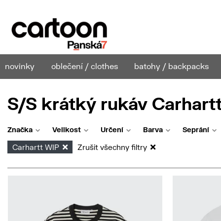
novinky
oblečení / clothes
batohy / backpacks
S/S krátký rukáv Carhart
Značka
Velikost
Určení
Barva
Seprání
Carhartt WIP
Zrušit všechny filtry