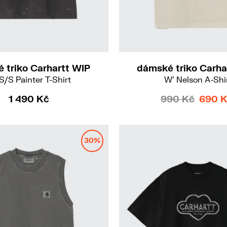
S
M
 triko Carhartt WIP
dámské triko Carha
S/S Painter T-Shirt
W' Nelson A-Shi
1 490 Kč
990 Kč
690 
30%