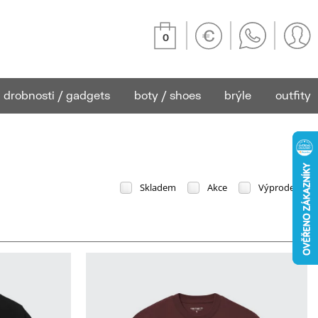
0
drobnosti / gadgets
boty / shoes
brýle
outfity
Skladem
Akce
Výprodej