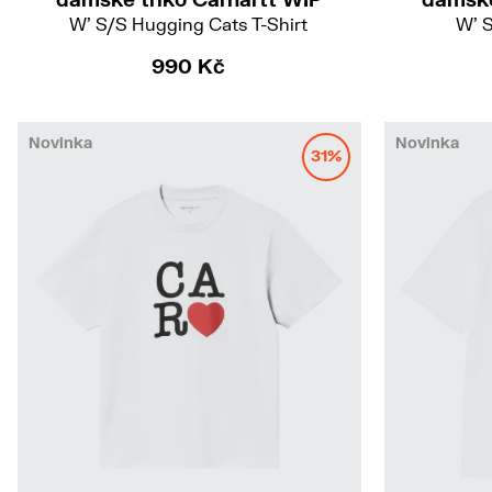
W' S/S Hugging Cats T-Shirt
W' S
990 Kč
Novinka
Novinka
31%