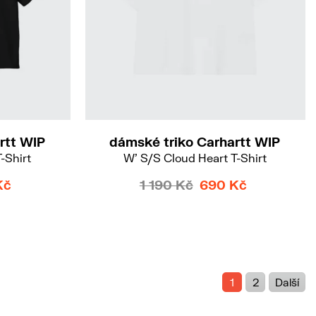
M
rtt WIP
dámské triko Carhartt WIP
-Shirt
W' S/S Cloud Heart T-Shirt
Kč
1 190 Kč
690 Kč
1
2
Další