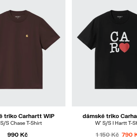
S
XS
S
M
L
 triko Carhartt WIP
dámské triko Carha
 S/S Chase T-Shirt
W' S/S I Hartt T-S
990 Kč
1 150 Kč
790 