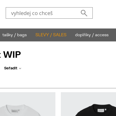
tašky / bags
SLEVY / SALES
doplňky / access
t WIP
Seřadit