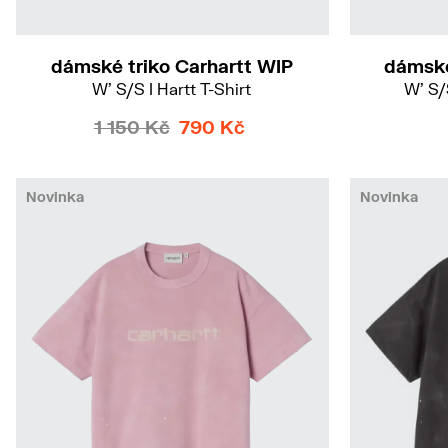
dámské triko Carhartt WIP
dámské
W' S/S I Hartt T-Shirt
W' S/
1 150 Kč
790 Kč
Novinka
Novinka