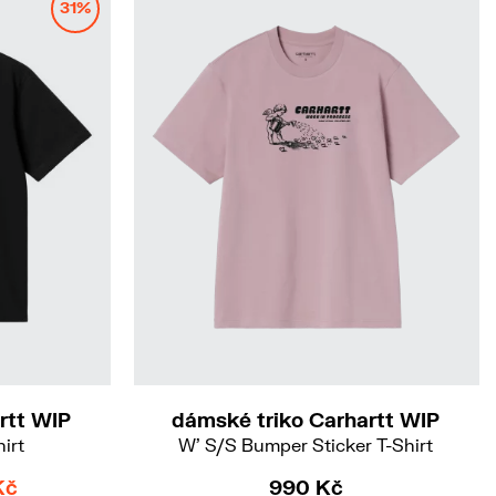
31%
rtt WIP
dámské triko Carhartt WIP
hirt
W' S/S Bumper Sticker T-Shirt
Kč
990 Kč