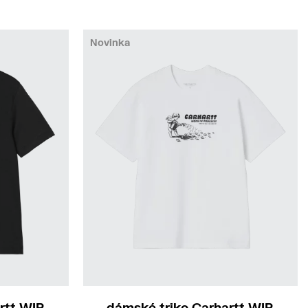
Novinka
rtt WIP
dámské triko Carhartt WIP