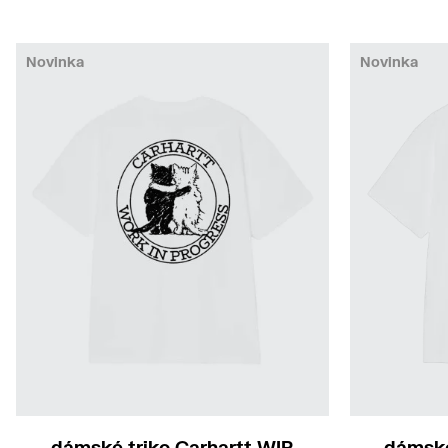
Novinka
Novinka
dámské triko Carhartt WIP
dámské