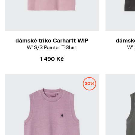
dámské triko Carhartt WIP
dámské
W' S/S Painter T-Shirt
W' 
1 490 Kč
30%