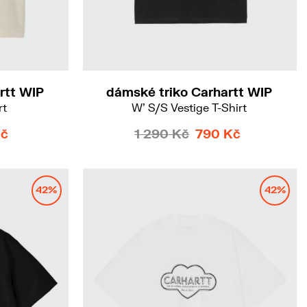
rtt WIP
dámské triko Carhartt WIP
rt
W' S/S Vestige T-Shirt
Kč
1 290 Kč
790 Kč
42%
42%