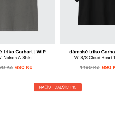
M
 triko Carhartt WIP
dámské triko Carha
' Nelson A-Shirt
W' S/S Cloud Heart T
90 Kč
690 Kč
1 190 Kč
690 
NAČÍST DALŠÍCH 15