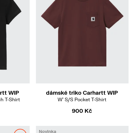
XS
S
rtt WIP
dámské triko Carhartt WIP
h T-Shirt
W' S/S Pocket T-Shirt
900 Kč
Novinka