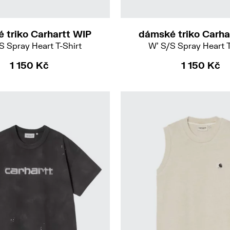
M
M
L
 triko Carhartt WIP
dámské triko Carha
S Spray Heart T-Shirt
W' S/S Spray Heart T
1 150 Kč
1 150 Kč