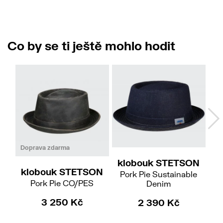
Co by se ti ještě mohlo hodit
S
55/S
59/L
61/XL
Doprava zdarma
klobouk STETSON
klobouk STETSON
Pork Pie Sustainable
Do
Pork Pie CO/PES
Denim
3 250 Kč
2 390 Kč
k