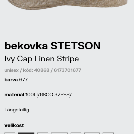
bekovka STETSON
Ivy Cap Linen Stripe
unisex / kód: 40868 / 6173701677
barva
677
materiál
100LI/68CO 32PES/
Längsteilig
velikost