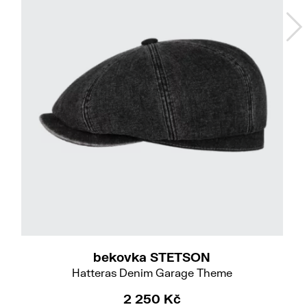
Do
55/S
bekovka STETSON
Hatteras Denim Garage Theme
2 250 Kč