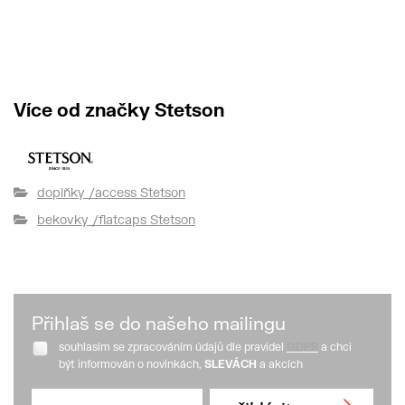
Více od značky Stetson
doplňky /access Stetson
bekovky /flatcaps Stetson
Přihlaš se do našeho mailingu
souhlasím se zpracováním údajů dle pravidel
GDPR
a chci
být informován o novinkách,
SLEVÁCH
a akcích