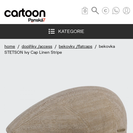
0
KATEGORIE
home
/
doplňky /access
/
bekovky /flatcaps
/ bekovka
STETSON Ivy Cap Linen Stripe