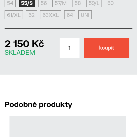
54
55/S
56
57/M
58
59/L
60
61/XL
62
63XXL
64
UNI
2 150 Kč
SKLADEM
Podobné produkty