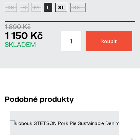
XS
S
M
L
XL
XXL
1 890 Kč
1 150 Kč
SKLADEM
Podobné produkty
S