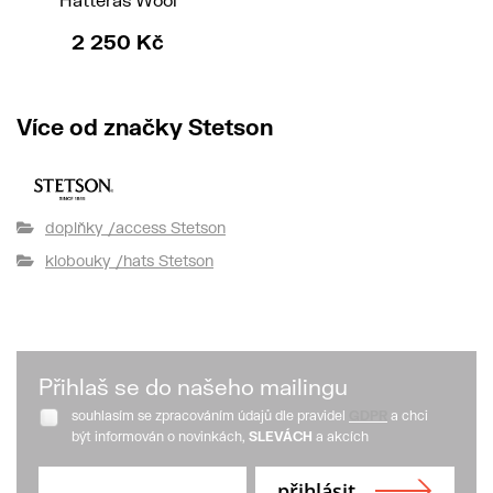
2 250 Kč
Více od značky Stetson
doplňky /access Stetson
klobouky /hats Stetson
Přihlaš se do našeho mailingu
souhlasím se zpracováním údajů dle pravidel
GDPR
a chci
být informován o novinkách,
SLEVÁCH
a akcích