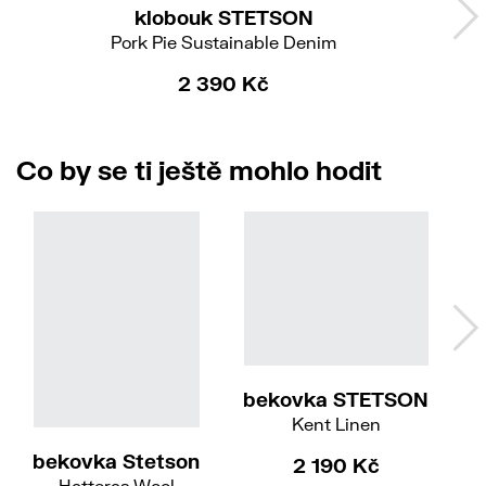
klobouk STETSON
Pork Pie Sustainable Denim
2 390 Kč
Co by se ti ještě mohlo hodit
56
b
H
bekovka STETSON
57/M
Kent Linen
bekovka Stetson
2 190 Kč
Hatteras Wool