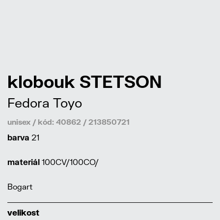
klobouk STETSON
Fedora Toyo
unisex / kód: 40862 / 213850721
barva
21
materiál
100CV/100CO/
Bogart
velikost