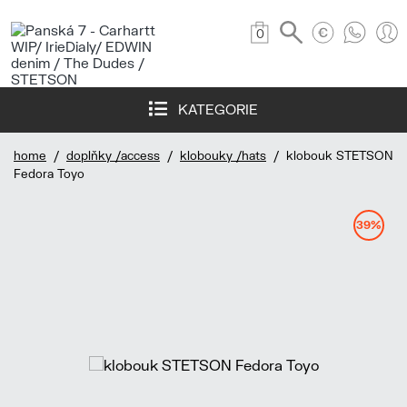
0
KATEGORIE
home
/
doplňky /access
/
klobouky /hats
/ klobouk STETSON
Fedora Toyo
39%