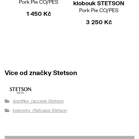
Pork Pie CO/PES
klobouk STETSON
Pork Pie CO/PES
1 450 Kč
3 250 Kč
k
W'
1
Více od značky Stetson
doplňky /access Stetson
bekovky /flatcaps Stetson