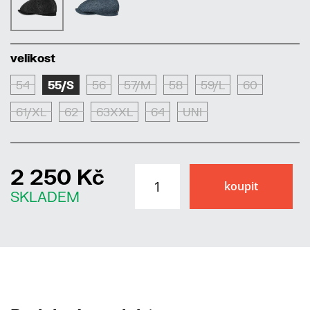
velikost
54
55/S
56
57/M
58
59/L
60
61/XL
62
63XXL
64
UNI
2 250 Kč
SKLADEM