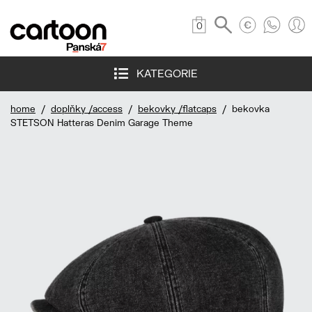
0
KATEGORIE
home
/
doplňky /access
/
bekovky /flatcaps
/ bekovka
STETSON Hatteras Denim Garage Theme