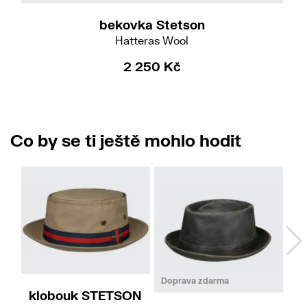
bekovka Stetson
Hatteras Wool
2 250 Kč
Co by se ti ještě mohlo hodit
S
M
55/S
59/L
61/XL
Doprava zdarma
klobouk STETSON