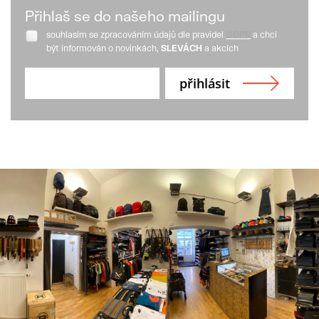
Přihlaš se do našeho mailingu
souhlasím se zpracováním údajů dle pravidel
GDPR
a chci
být informován o novinkách,
SLEVÁCH
a akcích