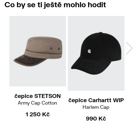
Co by se ti ještě mohlo hodit
No
57/M
59/L
čepice STETSON
čepice Carhartt WIP
če
Army Cap Cotton
Harlem Cap
B
1 250 Kč
990 Kč