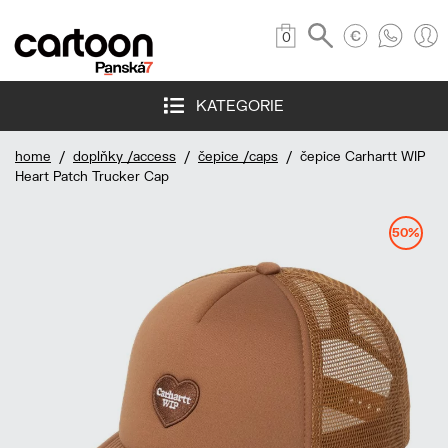
0
KATEGORIE
home
/
doplňky /access
/
čepice /caps
/ čepice Carhartt WIP
Heart Patch Trucker Cap
50%