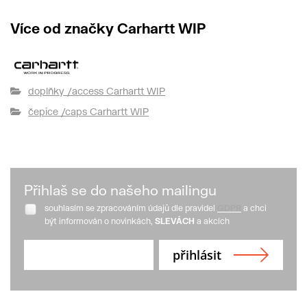
Více od značky Carhartt WIP
doplňky /access Carhartt WIP
čepice /caps Carhartt WIP
Přihlaš se do našeho mailingu
souhlasím se zpracováním údajů dle pravidel
GDPR
a chci
být informován o novinkách,
SLEVÁCH
a akcích