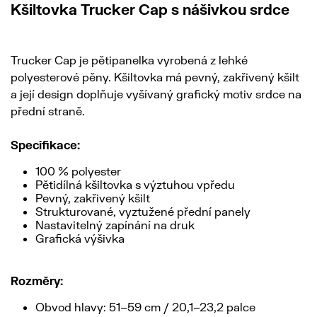
Kšiltovka Trucker Cap s nášivkou srdce
Trucker Cap je pětipanelka vyrobená z lehké
polyesterové pěny. Kšiltovka má pevný, zakřivený kšilt
a její design doplňuje vyšívaný grafický motiv srdce na
přední straně.
Specifikace:
100 % polyester
Pětidílná kšiltovka s výztuhou vpředu
Pevný, zakřivený kšilt
Strukturované, vyztužené přední panely
Nastavitelný zapínání na druk
Grafická výšivka
Rozměry:
Obvod hlavy: 51–59 cm / 20,1–23,2 palce