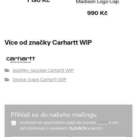
1 190 Kč
Madison Logo Cap
Ba
990 Kč
Více od značky Carhartt WIP
doplňky /access Carhartt WIP
čepice /caps Carhartt WIP
Přihlaš se do našeho mailingu
souhlasím se zpracováním údajů dle pravidel
GDPR
a chci
být informován o novinkách,
SLEVÁCH
a akcích