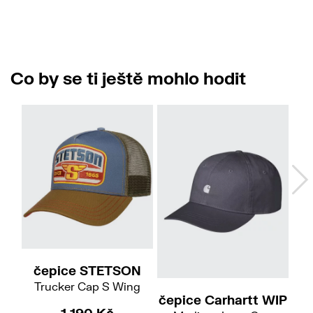
Co by se ti ještě mohlo hodit
čepice STETSON
Trucker Cap S Wing
čepice Carhartt WIP
č