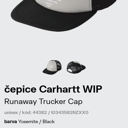
čepice Carhartt WIP
Runaway Trucker Cap
unisex / kód: 44382 / I0343582NZXX0
barva
Yosemite / Black