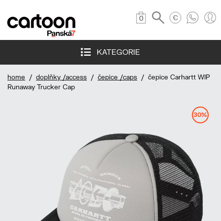
0
KATEGORIE
home
/
doplňky /access
/
čepice /caps
/ čepice Carhartt WIP
Runaway Trucker Cap
30%