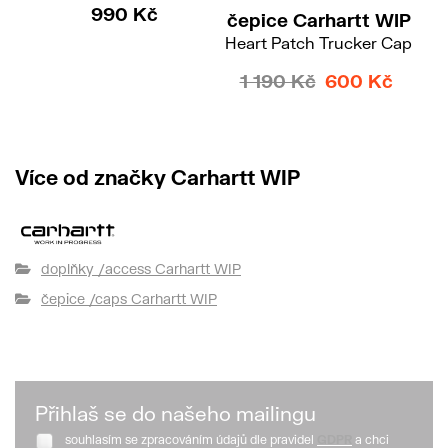
990 Kč
čepice Carhartt WIP
če
Heart Patch Trucker Cap
1 190 Kč
600 Kč
Více od značky Carhartt WIP
doplňky /access Carhartt WIP
čepice /caps Carhartt WIP
Přihlaš se do našeho mailingu
souhlasím se zpracováním údajů dle pravidel
GDPR
a chci