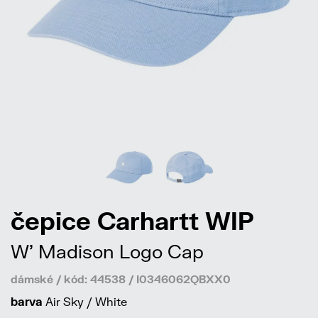
čepice Carhartt WIP
W' Madison Logo Cap
dámské / kód: 44538 / I0346062QBXX0
barva
Air Sky / White