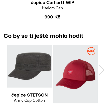
čepice Carhartt WIP
Harlem Cap
990 Kč
Co by se ti ještě mohlo hodit
50%
57/M
59/L
61/XL
čepice STETSON
Army Cap Cotton