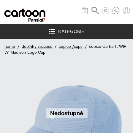
0
KATEGORIE
home
/
doplňky /access
/
čepice /caps
/ čepice Carhartt WIP
W' Madison Logo Cap
Nedostupné