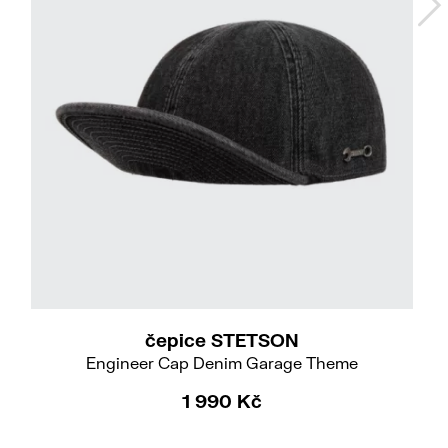
55/S
57/M
59/L
61/XL
čepice STETSON
Engineer Cap Denim Garage Theme
1 990 Kč