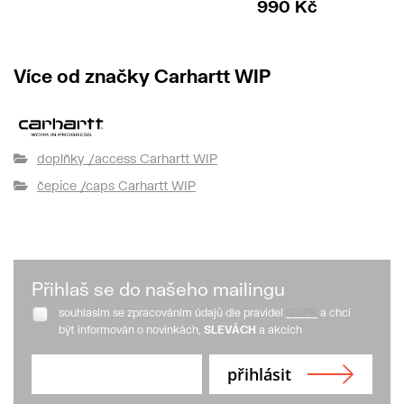
990 Kč
Více od značky Carhartt WIP
doplňky /access Carhartt WIP
čepice /caps Carhartt WIP
Přihlaš se do našeho mailingu
souhlasím se zpracováním údajů dle pravidel
GDPR
a chci
být informován o novinkách,
SLEVÁCH
a akcích