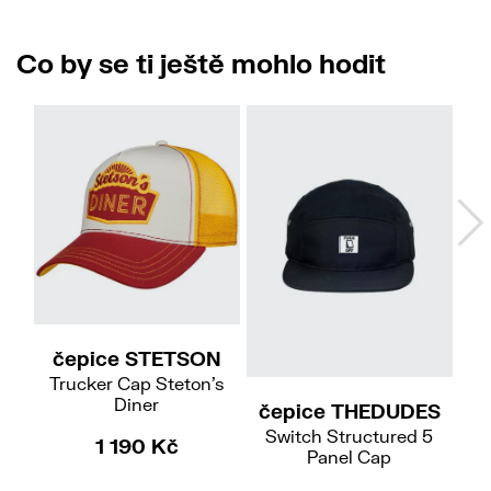
Co by se ti ještě mohlo hodit
čepice STETSON
Trucker Cap Steton's
Diner
čepice THEDUDES
č
Switch Structured 5
1 190 Kč
Panel Cap