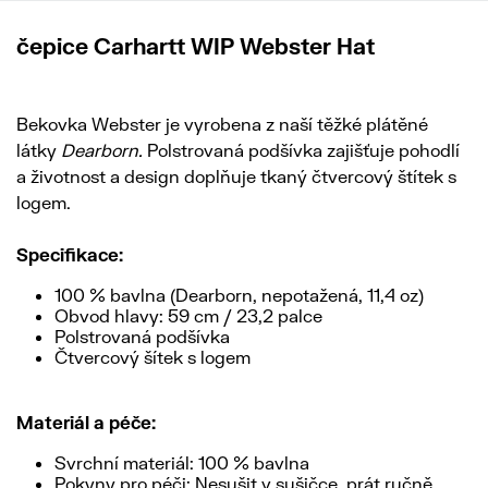
čepice Carhartt WIP Webster Hat
Bekovka Webster je vyrobena z naší těžké plátěné
látky
Dearborn.
Polstrovaná podšívka zajišťuje pohodlí
a životnost a design doplňuje tkaný čtvercový štítek s
logem.
Specifikace:
100 % bavlna (Dearborn, nepotažená, 11,4 oz)
Obvod hlavy: 59 cm / 23,2 palce
Polstrovaná podšívka
Čtvercový šítek s logem
Materiál a péče:
Svrchní materiál: 100 % bavlna
Pokyny pro péči: Nesušit v sušičce, prát ručně