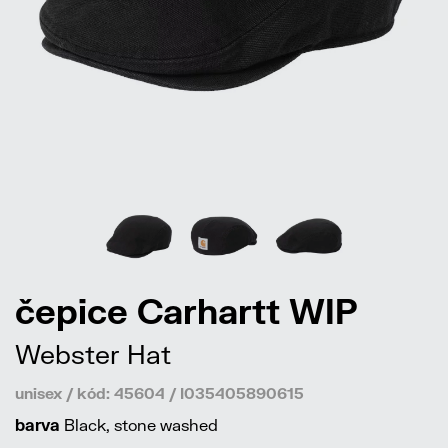
čepice Carhartt WIP
Webster Hat
unisex / kód: 45604 / I035405890615
barva
Black, stone washed