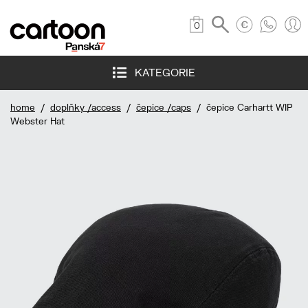
0
KATEGORIE
home
/
doplňky /access
/
čepice /caps
/ čepice Carhartt WIP
Webster Hat