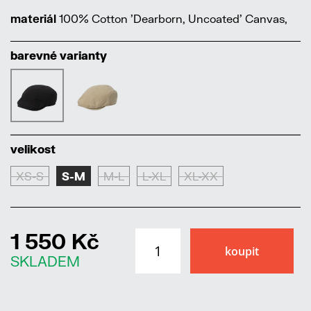
materiál
100% Cotton 'Dearborn, Uncoated' Canvas,
barevné varianty
velikost
XS-S
S-M
M-L
L-XL
XL-XX
1 550 Kč
SKLADEM