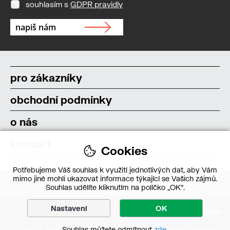
souhlasím s
GDPR pravidly
pro zákazníky
obchodní podmínky
o nás
kontakt
Cookies
Potřebujeme Váš souhlas k využití jednotlivých dat, aby Vám
mimo jiné mohli ukazovat informace týkající se Vašich zájmů.
Souhlas udělíte kliknutím na políčko „OK“.
Nastavení
OK
Souhlas můžete odmítnout
zde
.
© 2020 T-Bone s.r.o. – Všechna práva vyhrazena | design