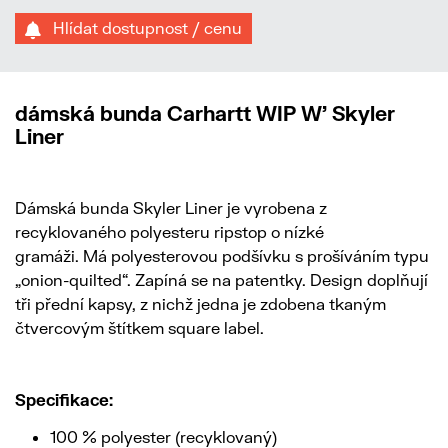
Hlídat dostupnost / cenu
dámská bunda Carhartt WIP W' Skyler
Liner
Dámská bunda Skyler Liner je vyrobena z
recyklovaného polyesteru ripstop o nízké
gramáži. Má polyesterovou podšívku s prošíváním typu
„onion-quilted“. Zapíná se na patentky. Design doplňují
tři přední kapsy, z nichž jedna je zdobena tkaným
čtvercovým štítkem square label.
Specifikace:
100 % polyester (recyklovaný)