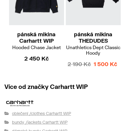
M
L
XL
Do
pánská mikina
pánská mikina
Carhartt WIP
THEDUDES
Hooded Chase Jacket
Unathletics Dept Classic
Ho
Hoody
2 450 Kč
2 190 Kč
1 500 Kč
Více od značky Carhartt WIP
oblečení /clothes Carhartt WIP
bundy /jackets Carhartt WIP
dámské bundy Carhartt WIP