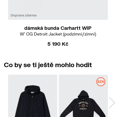
Do
Doprava zdarma
dámská bunda Carhartt WIP
W' OG Detroit Jacket (podzimní/zimní)
5 190 Kč
Co by se ti ještě mohlo hodit
No
32%