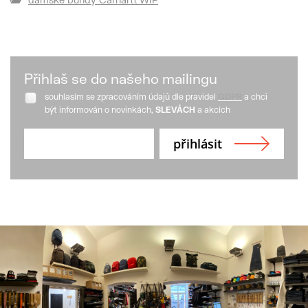
Přihlaš se do našeho mailingu
souhlasím se zpracováním údajů dle pravidel
GDPR
a chci
být informován o novinkách,
SLEVÁCH
a akcích