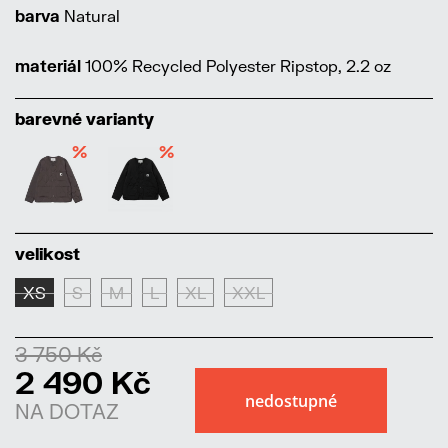
barva
Natural
materiál
100% Recycled Polyester Ripstop, 2.2 oz
barevné varianty
%
%
velikost
XS
S
M
L
XL
XXL
3 750 Kč
2 490 Kč
NA DOTAZ