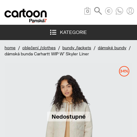
0
KATEGORIE
home
/
oblečení /clothes
/
bundy /jackets
/
dámské bundy
/
dámská bunda Carhartt WIP W' Skyler Liner
34%
Nedostupné