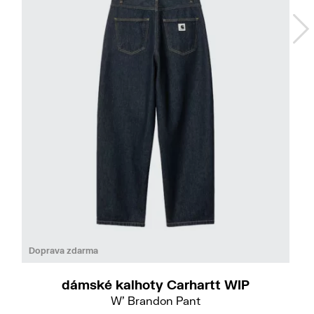
Do
S
M
L
Doprava zdarma
dámské kalhoty Carhartt WIP
W' Brandon Pant