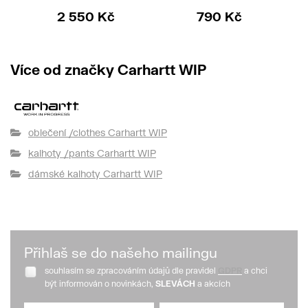
2 550 Kč
790 Kč
Více od značky Carhartt WIP
oblečení /clothes Carhartt WIP
kalhoty /pants Carhartt WIP
dámské kalhoty Carhartt WIP
Přihlaš se do našeho mailingu
souhlasím se zpracováním údajů dle pravidel
GDPR
a chci
být informován o novinkách,
SLEVÁCH
a akcích