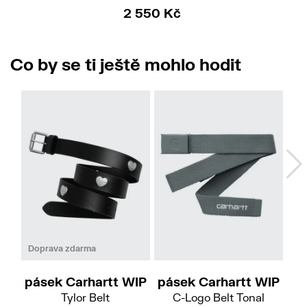
2 550 Kč
Co by se ti ještě mohlo hodit
M
L
Doprava zdarma
pásek Carhartt WIP
pásek Carhartt WIP
pá
Tylor Belt
C-Logo Belt Tonal