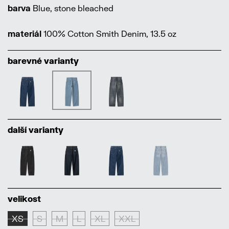
barva
Blue, stone bleached
materiál
100% Cotton Smith Denim, 13.5 oz
barevné varianty
další varianty
velikost
XS
S
M
L
XL
XXL