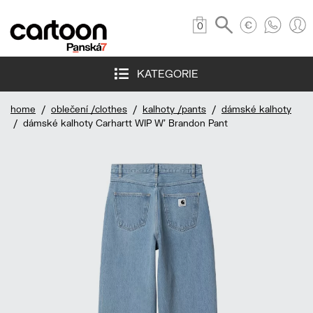
0
KATEGORIE
home
/
oblečení /clothes
/
kalhoty /pants
/
dámské kalhoty
/ dámské kalhoty Carhartt WIP W' Brandon Pant