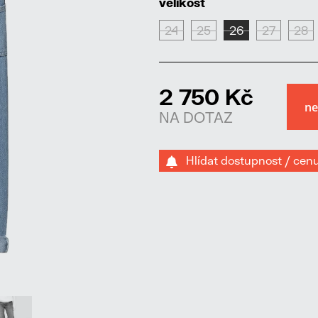
velikost
24
25
26
27
28
2 750 Kč
NA DOTAZ
Hlídat dostupnost / cen