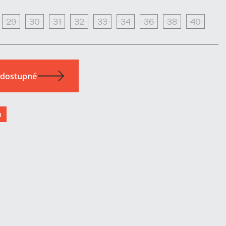
29
30
31
32
33
34
36
38
40
u