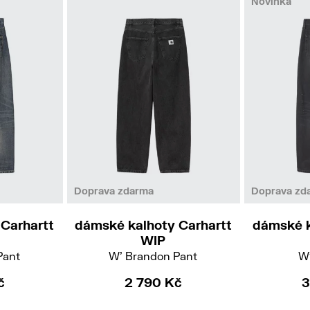
Novinka
XS
S
M
L
Doprava zdarma
Doprava zd
Carhartt
dámské kalhoty Carhartt
dámské k
WIP
Pant
W' Brandon Pant
W'
č
2 790 Kč
3