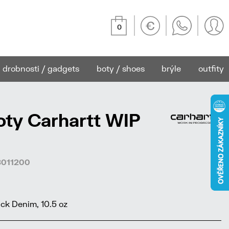
0
drobnosti / gadgets
boty / shoes
brýle
outfity
ty Carhartt WIP
68011200
k Denim, 10.5 oz