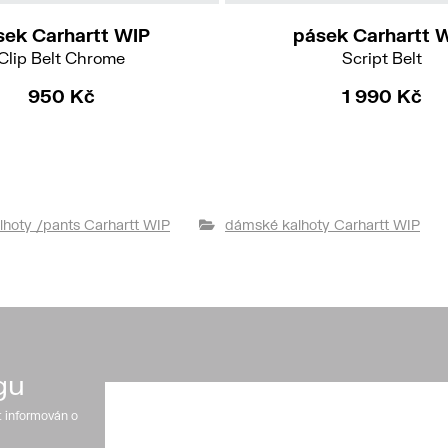
sek Carhartt WIP
pásek Carhartt 
Clip Belt Chrome
Script Belt
950 Kč
1 990 Kč
lhoty /pants Carhartt WIP
dámské kalhoty Carhartt WIP
gu
t informován o