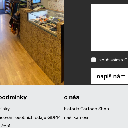
souhlasím s
G
 podmínky
o nás
mínky
historie Cartoon Shop
acování osobních údajů GDPR
naši kámoši
učení