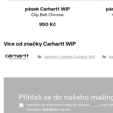
pásek Carhartt WIP
pá
Clip Belt Chrome
950 Kč
Více od značky Carhartt WIP
oblečení /clothes Carhartt WIP
ka
Přihlaš se do našeho mailin
souhlasím se zpracováním údajů dle pravidel
GDPR
a chci bý
novinkách,
SLEVÁCH
a akcích