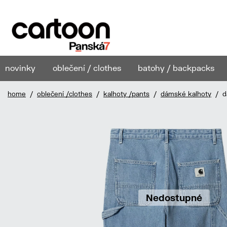
novinky
oblečení / clothes
batohy / backpacks
home
/
oblečení /clothes
/
kalhoty /pants
/
dámské kalhoty
/ dá
Nedostupné