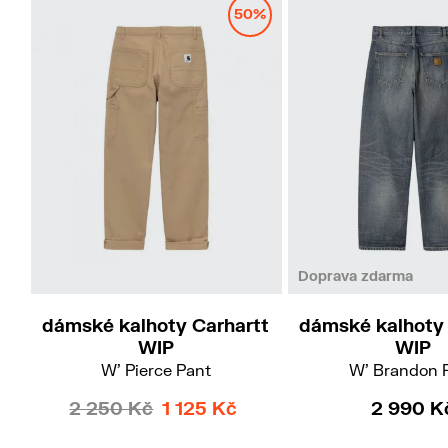
50%
Doprava zdarma
dámské kalhoty Carhartt
dámské kalhoty 
WIP
WIP
W' Pierce Pant
W' Brandon 
2 250 Kč
1 125 Kč
2 990 K