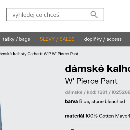
tašky / bags
SLEVY / SALES
doplňky / access
mské kalhoty Carhartt WIP W' Pierce Pant
dámské kalho
W' Pierce Pant
dámské / kód: 1281 / I0252
barva
Blue, stone bleached
materiál
100% Cotton Maveric