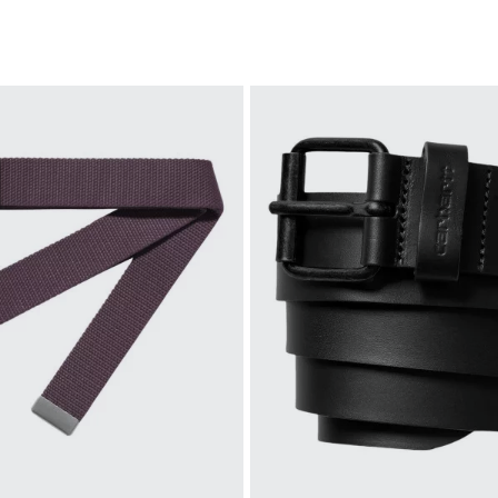
S
M
L
XL