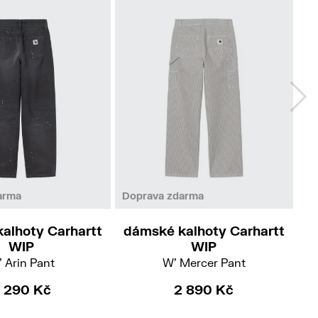
27
28
29
30
arma
Doprava zdarma
Do
alhoty Carhartt
dámské kalhoty Carhartt
d
WIP
WIP
 Arin Pant
W' Mercer Pant
 290 Kč
2 890 Kč