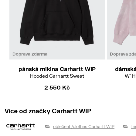
L
XL
Doprava zdarma
Doprava zd
pánská mikina Carhartt WIP
dámská
Hooded Carhartt Sweat
W' H
2 550 Kč
Více od značky Carhartt WIP
oblečení /clothes Carhartt WIP
tr