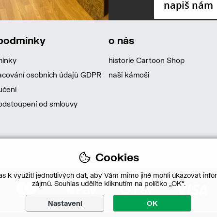
 podmínky
o nás
mínky
historie Cartoon Shop
acování osobních údajů GDPR
naši kámoši
učení
dstoupení od smlouvy
Cookies
s k využití jednotlivých dat, aby Vám mimo jiné mohli ukazovat infor
zájmů. Souhlas udělíte kliknutím na políčko „OK“.
Nastavení
OK