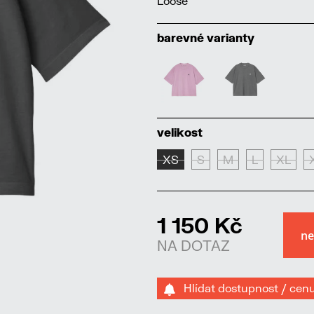
Loose
barevné varianty
velikost
XS
S
M
L
XL
1 150 Kč
NA DOTAZ
Hlídat dostupnost / cen