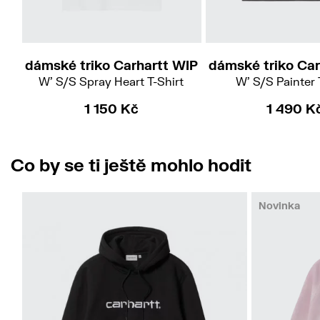
M
S
dámské triko Carhartt WIP
dámské triko Car
W' S/S Spray Heart T-Shirt
W' S/S Painter 
1 150 Kč
1 490 K
Co by se ti ještě mohlo hodit
Novinka