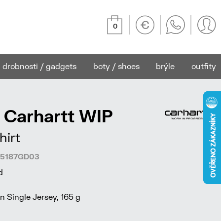
0
drobnosti / gadgets
boty / shoes
brýle
outfity
 Carhartt WIP
hirt
305187GD03
d
 Single Jersey, 165 g