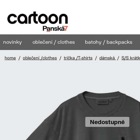
novinky
oblečení / clothes
batohy / backpacks
home
/
oblečení /clothes
/
trička /T-shirts
/
dámská
/
S/S krát
Nedostupné