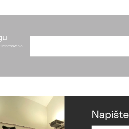
gu
t informován o
Napišt