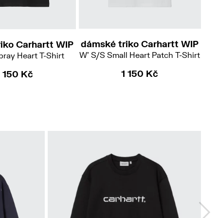
M
M
L
dámské triko Carhartt WIP
iko Carhartt WIP
dá
W' S/S Small Heart Patch T-Shirt
ray Heart T-Shirt
W' 
1 150 Kč
1 150 Kč