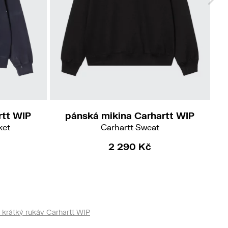
M
L
XL
rtt WIP
pánská mikina Carhartt WIP
ket
Carhartt Sweat
2 290 Kč
 krátký rukáv Carhartt WIP