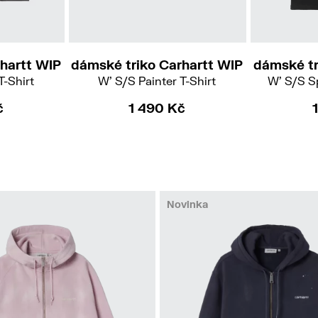
hartt WIP
dámské triko Carhartt WIP
dámské tr
T-Shirt
W' S/S Painter T-Shirt
W' S/S Sp
č
1 490 Kč
Novinka