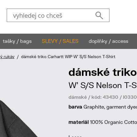
tašky / bags
SLEVY / SALES
doplňky / access
ký rukáv
/ dámské triko Carhartt WIP W' S/S Nelson T-Shirt
dámské triko
W' S/S Nelson T-S
dámské / kód: 43430 / I03
barva
Graphite, garment dye
materiál
100% Organic Cotton