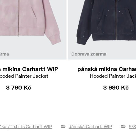
XS
M
XL
arma
Doprava zdarma
 mikina Carhartt WIP
pánská mikina Carha
ooded Painter Jacket
Hooded Painter Jac
3 790 Kč
3 990 Kč
ička /T-shirts Carhartt WIP
dámská Carhartt WIP
S/S