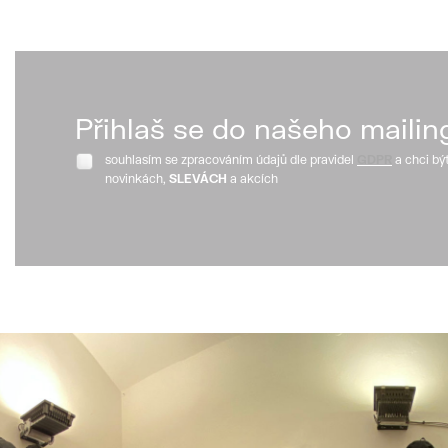
Přihlaš se do našeho mailin
souhlasím se zpracováním údajů dle pravidel
GDPR
a chci bý
novinkách,
SLEVÁCH
a akcích