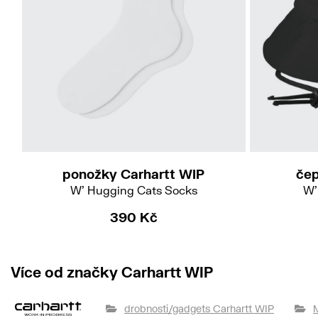
S-M
ponožky Carhartt WIP
čep
W' Hugging Cats Socks
W'
390 Kč
Více od značky Carhartt WIP
drobnosti/gadgets Carhartt WIP