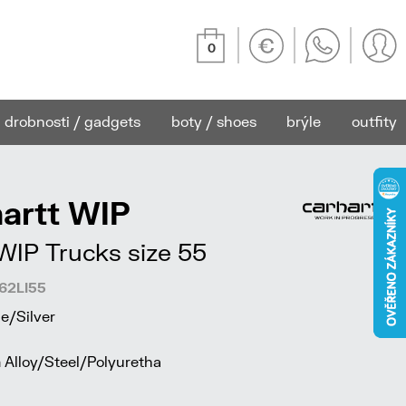
0
drobnosti / gadgets
boty / shoes
brýle
outfity
artt WIP
WIP Trucks size 55
462LI55
e/Silver
Alloy/Steel/Polyuretha