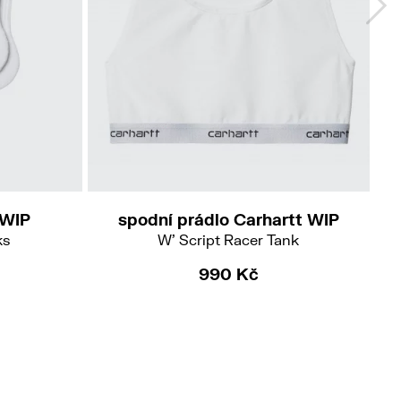
L
 WIP
spodní prádlo Carhartt WIP
ks
W' Script Racer Tank
990 Kč