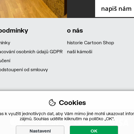
 podmínky
o nás
mínky
historie Cartoon Shop
acování osobních údajů GDPR
naši kámoši
učení
dstoupení od smlouvy
Cookies
s k využití jednotlivých dat, aby Vám mimo jiné mohli ukazovat infor
zájmů. Souhlas udělíte kliknutím na políčko „OK“.
Nastavení
OK