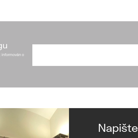
gu
t informován o
Napišt