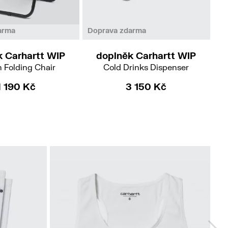
arma
Doprava zdarma
Do
k Carhartt WIP
doplněk Carhartt WIP
 Folding Chair
Cold Drinks Dispenser
C
4 190 Kč
3 150 Kč