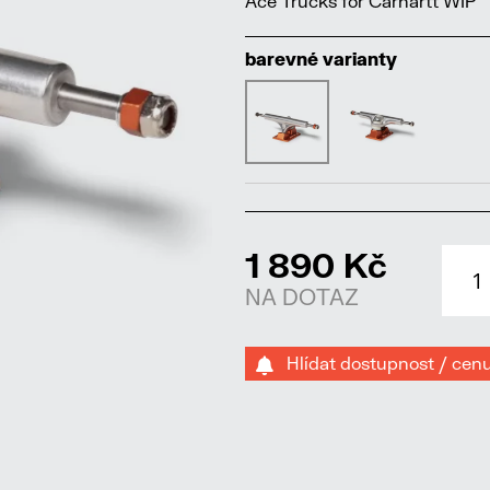
Ace Trucks for Carhartt WIP
barevné varianty
1 890 Kč
NA DOTAZ
Hlídat dostupnost / cen