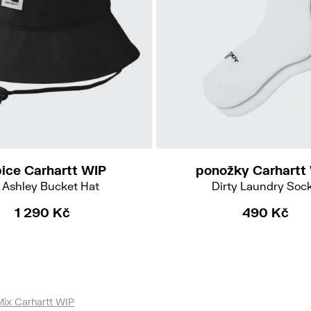
XS-S
ice Carhartt WIP
ponožky Carhartt
 Ashley Bucket Hat
Dirty Laundry Soc
1 290 Kč
490 Kč
Mix Carhartt WIP