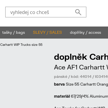
tašky / bags
SLEVY / SALES
doplňky / access
Carhartt WIP Trucks size 55
doplněk Carh
Ace AF1 Carhartt 
pánské / kód: 44014 / I0341
barva
Size 55 Carhartt Orang
materiál
67/29/4% Aluminum 