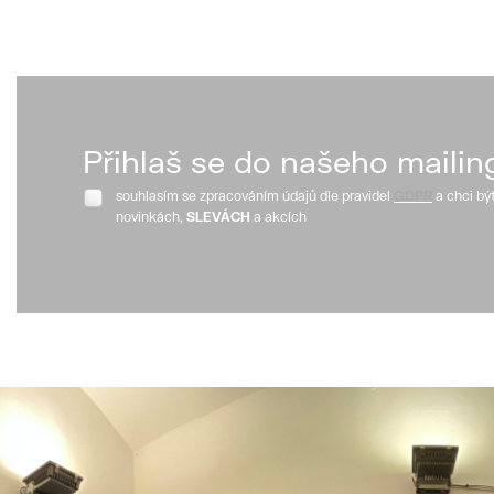
Přihlaš se do našeho mailin
souhlasím se zpracováním údajů dle pravidel
GDPR
a chci bý
novinkách,
SLEVÁCH
a akcích