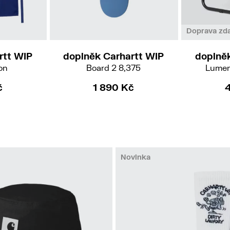
Doprava zd
rtt WIP
doplněk Carhartt WIP
doplně
on
Board 2 8,375
Lumen
č
1 890 Kč
Novinka