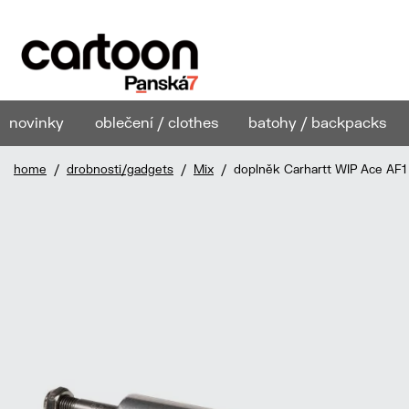
novinky
oblečení / clothes
batohy / backpacks
home
/
drobnosti/gadgets
/
Mix
/ doplněk Carhartt WIP Ace AF1 