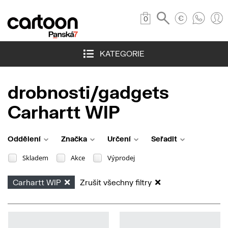
0
KATEGORIE
drobnosti/gadgets
Carhartt WIP
Oddělení
Značka
Určení
Seřadit
Skladem
Akce
Výprodej
Carhartt WIP
Zrušit všechny filtry