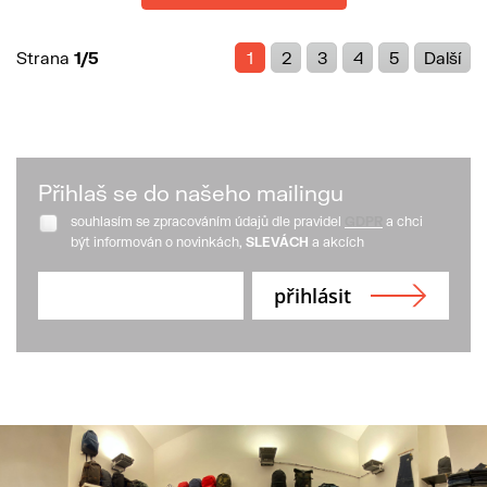
Strana
1/5
1
2
3
4
5
Další
Přihlaš se do našeho mailingu
souhlasím se zpracováním údajů dle pravidel
GDPR
a chci
být informován o novinkách,
SLEVÁCH
a akcích