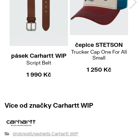
54
M
L
čepice STETSON
Trucker Cap One For All
pásek Carhartt WIP
če
Small
Script Belt
1 250 Kč
1 990 Kč
Více od značky Carhartt WIP
drobnosti/gadgets Carhartt WIP