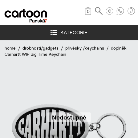
0
KATEGORIE
home
/
drobnosti/gadgets
/
přívěsky /keychains
/ doplněk
Carhartt WIP Big Time Keychain
Nedostupné