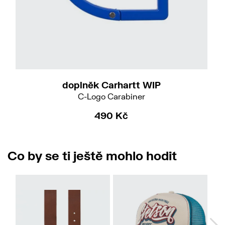
doplněk Carhartt WIP
C-Logo Carabiner
490 Kč
Co by se ti ještě mohlo hodit
No