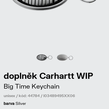
doplněk Carhartt WIP
Big Time Keychain
unisex / kód: 44784 / I03489495XX06
barva
Silver