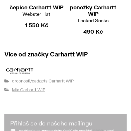
čepice Carhartt WIP
ponožky Carhartt
če
WIP
Webster Hat
W'
Locked Socks
1 550 Kč
490 Kč
Více od značky Carhartt WIP
drobnosti/gadgets Carhartt WIP
Mix Carhartt WIP
Přihlaš se do našeho mailingu
souhlasím se zpracováním údajů dle pravidel
GDPR
a chci