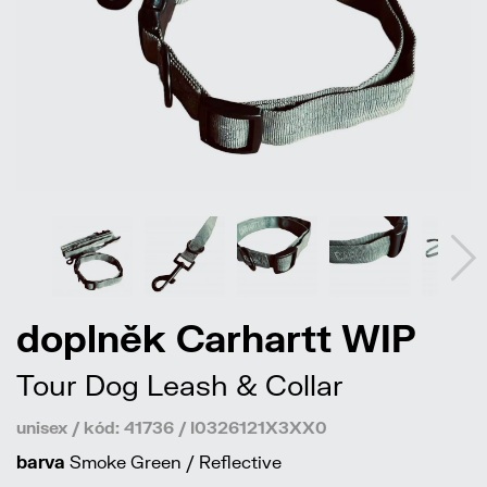
doplněk Carhartt WIP
Tour Dog Leash & Collar
unisex / kód: 41736 / I0326121X3XX0
barva
Smoke Green / Reflective