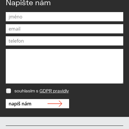
Napište nám
souhlasím s
GDPR pravidly