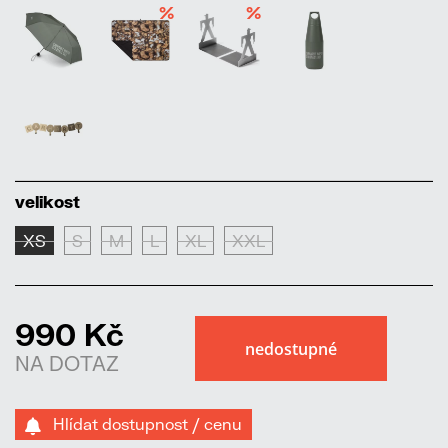
%
%
velikost
XS
S
M
L
XL
XXL
990 Kč
NA DOTAZ
Hlídat dostupnost / cenu