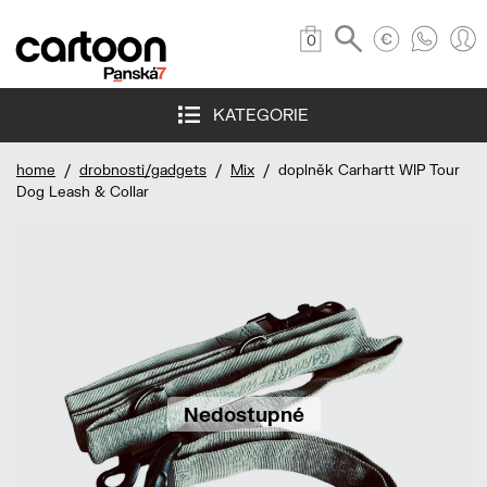
0
KATEGORIE
home
/
drobnosti/gadgets
/
Mix
/ doplněk Carhartt WIP Tour
Dog Leash & Collar
Nedostupné