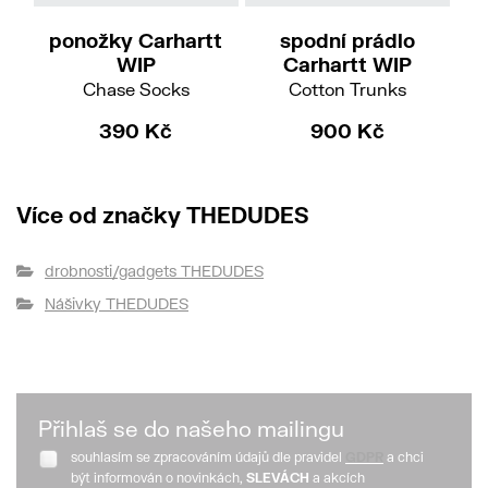
ponožky Carhartt
spodní prádlo
če
WIP
Carhartt WIP
Chase Socks
Cotton Trunks
390 Kč
900 Kč
Více od značky THEDUDES
drobnosti/gadgets THEDUDES
Nášivky THEDUDES
Přihlaš se do našeho mailingu
souhlasím se zpracováním údajů dle pravidel
GDPR
a chci
být informován o novinkách,
SLEVÁCH
a akcích