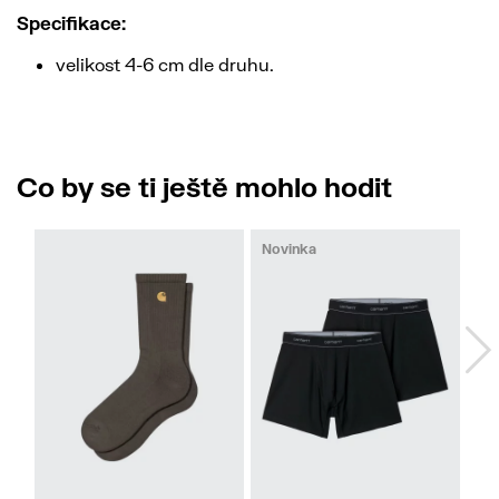
Specifikace:
velikost 4-6 cm dle druhu.
Co by se ti ještě mohlo hodit
Novinka
XS
S
M
L
XL
XXL