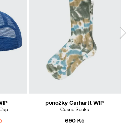
WIP
ponožky Carhartt WIP
 Cap
Cusco Socks
č
690 Kč