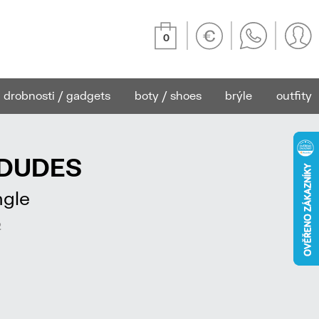
0
drobnosti / gadgets
boty / shoes
brýle
outfity
EDUDES
ngle
2