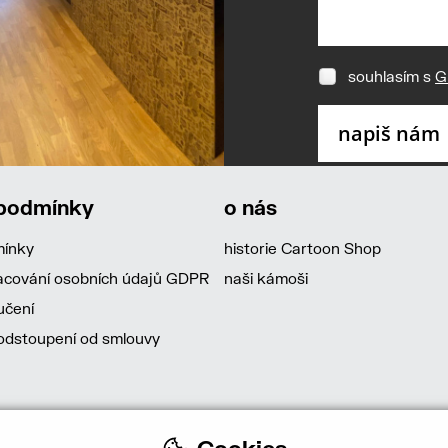
souhlasím s
G
 podmínky
o nás
mínky
historie Cartoon Shop
acování osobních údajů GDPR
naši kámoši
učení
dstoupení od smlouvy