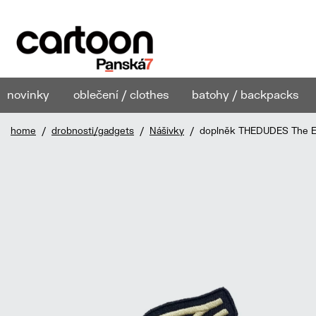
novinky
oblečení / clothes
batohy / backpacks
home
/
drobnosti/gadgets
/
Nášivky
/ doplněk THEDUDES The En