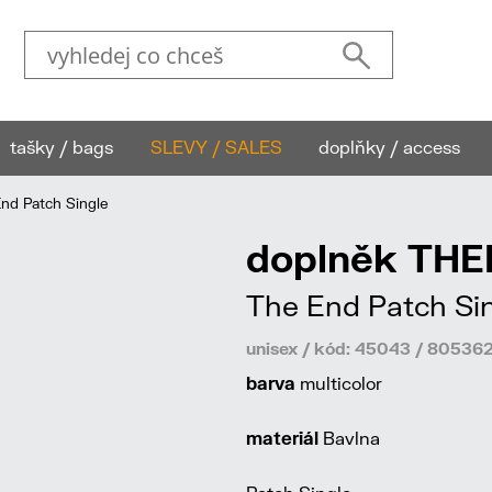
tašky / bags
SLEVY / SALES
doplňky / access
d Patch Single
doplněk TH
The End Patch Si
unisex / kód: 45043 / 80536
barva
multicolor
materiál
Bavlna