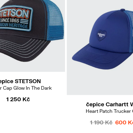
epice STETSON
r Cap Glow In The Dark
1 250 Kč
čepice Carhartt 
Heart Patch Trucker
1 190 Kč
600 K