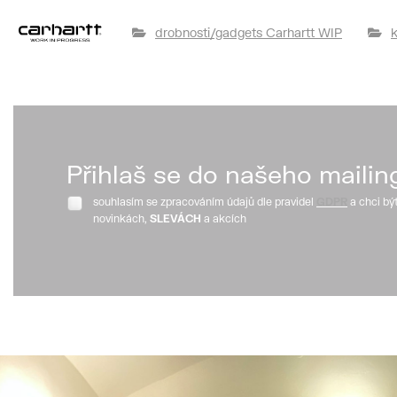
drobnosti/gadgets Carhartt WIP
k
Přihlaš se do našeho mailin
souhlasím se zpracováním údajů dle pravidel
GDPR
a chci bý
novinkách,
SLEVÁCH
a akcích