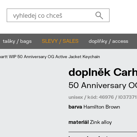
tašky / bags
SLEVY / SALES
doplňky / access
rtt WIP 50 Anniversary OG Active Jacket Keychain
doplněk Carh
50 Anniversary O
unisex / kód: 46976 / I0373
barva
Hamilton Brown
materiál
Zink alloy