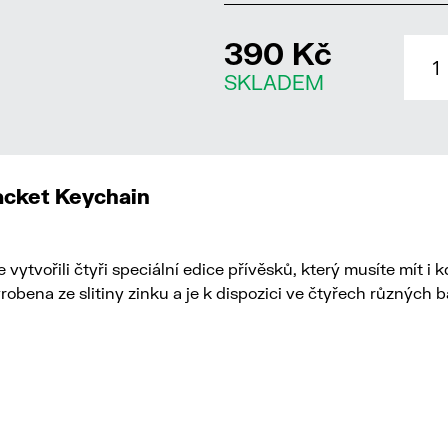
390 Kč
SKLADEM
acket Keychain
 vytvořili čtyři speciální edice přívěsků, který musíte mít i 
robena ze slitiny zinku a je k dispozici ve čtyřech různýc