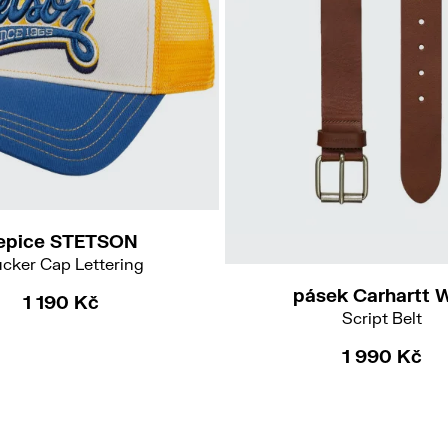
epice STETSON
M
L
ucker Cap Lettering
pásek Carhartt 
1 190 Kč
Script Belt
1 990 Kč