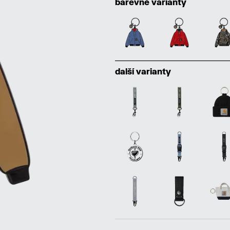
barevné varianty
další varianty