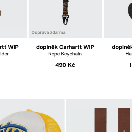
Doprava zdarma
rtt WIP
doplněk Carhartt WIP
doplně
lder
Rope Keychain
Ha
490 Kč