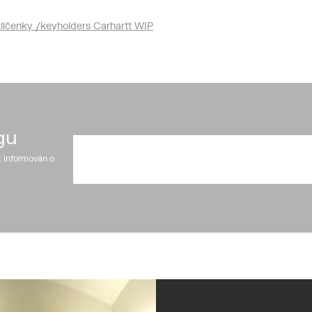
líčenky /keyholders Carhartt WIP
gu
t informován o