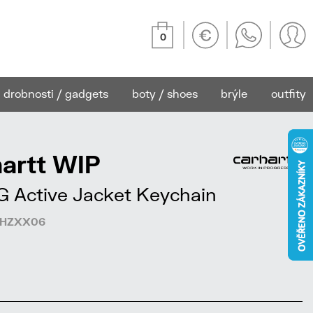
0
drobnosti / gadgets
boty / shoes
brýle
outfity
artt WIP
G Active Jacket Keychain
71HZXX06