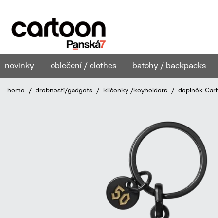
novinky
oblečení / clothes
batohy / backpacks
home
/
drobnosti/gadgets
/
klíčenky /keyholders
/ doplněk Carha