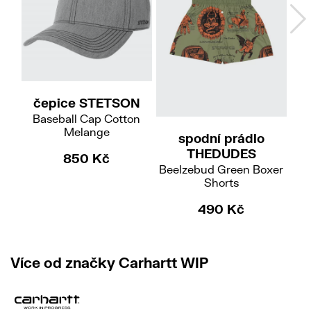
čepice STETSON
S
XXL
Baseball Cap Cotton
Melange
spodní prádlo
č
THEDUDES
E
850 Kč
Beelzebud Green Boxer
Shorts
490 Kč
Více od značky Carhartt WIP