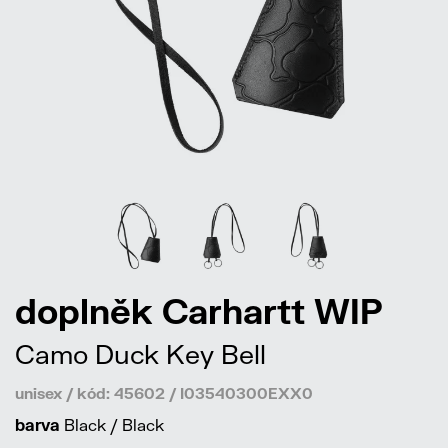
doplněk Carhartt WIP
Camo Duck Key Bell
unisex / kód: 45602 / I03540300EXX0
barva
Black / Black