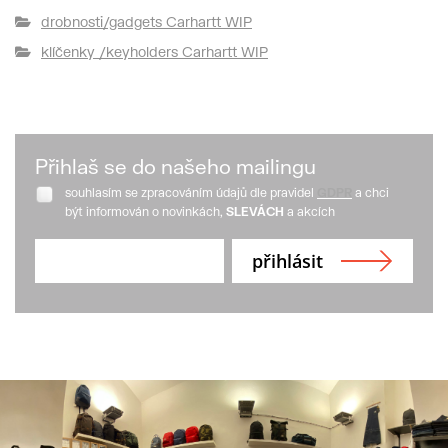
drobnosti/gadgets Carhartt WIP
klíčenky /keyholders Carhartt WIP
Přihlaš se do našeho mailingu
souhlasím se zpracováním údajů dle pravidel
GDPR
a chci
být informován o novinkách,
SLEVÁCH
a akcích