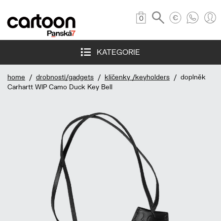
0
KATEGORIE
home
/
drobnosti/gadgets
/
klíčenky /keyholders
/ doplněk
Carhartt WIP Camo Duck Key Bell