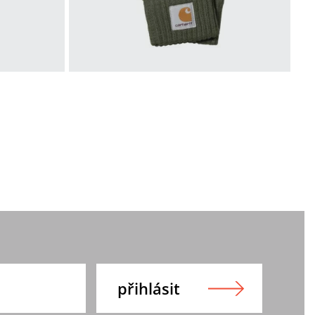
S-M
M-L
 WIP
rukavice Carhartt WIP
Watch Gloves
750 Kč
490 Kč