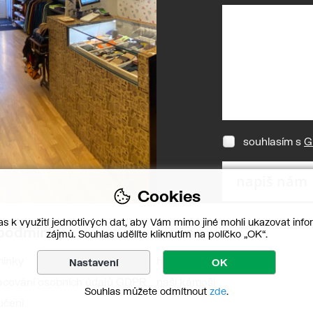
souhlasím s
G
Cookies
s k využití jednotlivých dat, aby Vám mimo jiné mohli ukazovat infor
 podmínky
o nás
zájmů. Souhlas udělíte kliknutím na políčko „OK“.
mínky
historie Cartoon Shop
Nastavení
OK
acování osobních údajů GDPR
naši kámoši
Souhlas můžete odmítnout
zde
.
učení