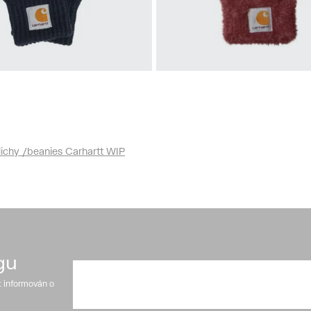
S-M
M-L
vice Carhartt WIP
rukavice Carhartt
Watch Gloves
Chedda Gloves
750 Kč
950 Kč
lichy /beanies Carhartt WIP
gu
t informován o