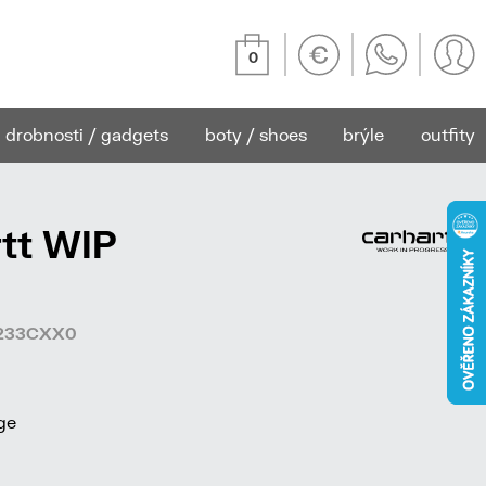
0
drobnosti / gadgets
boty / shoes
brýle
outfity
rtt WIP
22233CXX0
ge