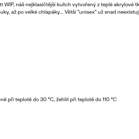
t WIP, náš nejklasičtější kulich vytvořený z teplé akrylové
uky, až po velké chlapáky... Větší "unisex" už snad neexistu
ně při teplotě do 30 °C, žehlit při teplotě do 110 °C