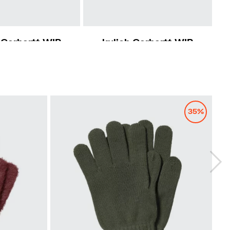
 Carhartt WIP
kulich Carhartt WIP
torm Mask
Gabe Beanie
950 Kč
1 450 Kč
35%