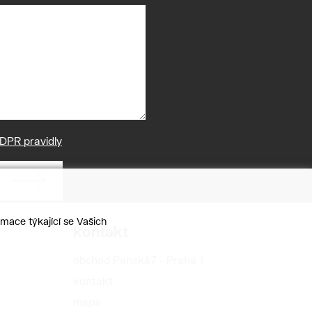
DPR pravidly
mace týkající se Vašich
kontakt
obchod Panská7 - Praha 1
kontakt
mapa