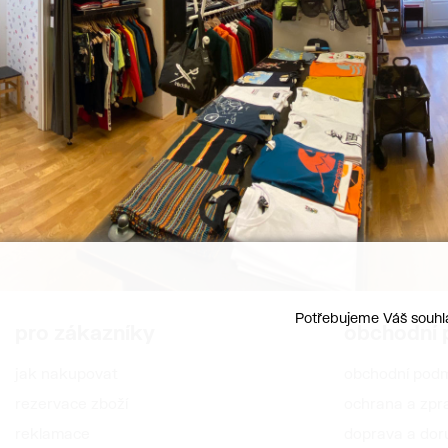
Potřebujeme Váš souhla
pro zákazníky
obchodní
jak nakupovat
obchodní pod
rezervace zboží
ochrana a zpr
reklamace
doprava a dor