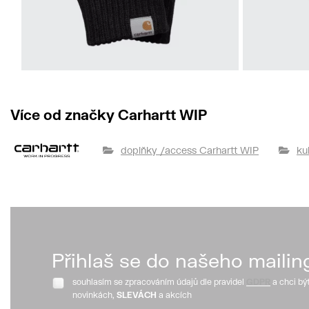
L-XL
rukavice Carhartt WIP
ruka
Více od značky Carhartt WIP
Carhartt Mitten
750 Kč
doplňky /access Carhartt WIP
ku
Přihlaš se do našeho mailin
souhlasím se zpracováním údajů dle pravidel
GDPR
a chci bý
novinkách,
SLEVÁCH
a akcích