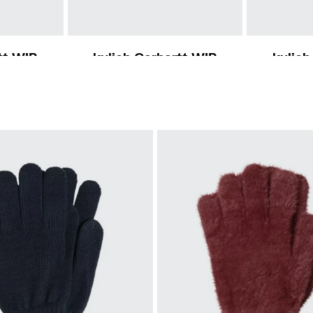
S-M
tt WIP
kulich Carhartt WIP
kulich
anie
Cane Hat
S
1 850 Kč