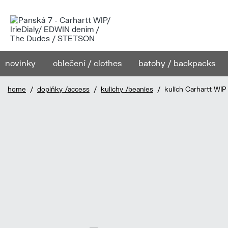
novinky
oblečení / clothes
batohy / backpacks
home
/
doplňky /access
/
kulichy /beanies
/ kulich Carhartt WIP 