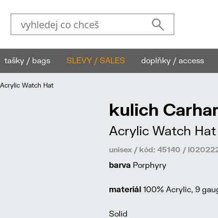
tašky / bags
SLEVY / SALES
doplňky / access
Acrylic Watch Hat
kulich Carha
Acrylic Watch Hat
unisex / kód: 45140 / I020
barva
Porphyry
materiál
100% Acrylic, 9 gau
Solid